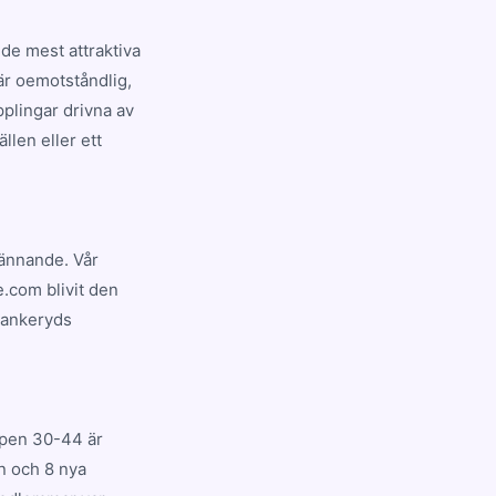
de mest attraktiva
är oemotståndlig,
plingar drivna av
llen eller ett
pännande. Vår
e.com blivit den
Bankeryds
ppen 30-44 är
n och 8 nya