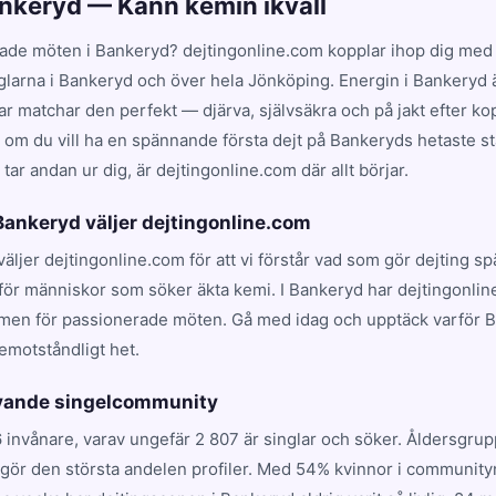
ankeryd — Känn kemin ikväll
ade möten i Bankeryd? dejtingonline.com kopplar ihop dig med 
nglarna i Bankeryd och över hela Jönköping. Energin i Bankeryd 
 matchar den perfekt — djärva, självsäkra och på jakt efter kop
t om du vill ha en spännande första dejt på Bankeryds hetaste stä
ar andan ur dig, är dejtingonline.com där allt börjar.
 Bankeryd väljer dejtingonline.com
väljer dejtingonline.com för att vi förstår vad som gör dejting s
för människor som söker äkta kemi. I Bankeryd har dejtingonlin
rmen för passionerade möten. Gå med idag och upptäck varför 
emotståndligt het.
evande singelcommunity
 invånare, varav ungefär 2 807 är singlar och söker. Åldersgru
utgör den största andelen profiler. Med 54% kvinnor i community