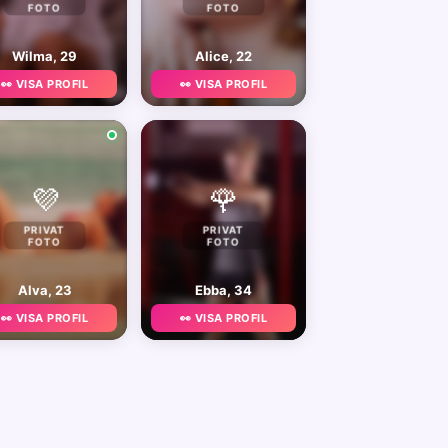
FOTO
FOTO
Wilma, 29
Alice, 22
👀 VISA PROFIL
👀 VISA PROFIL
💜
🌹
PRIVAT
PRIVAT
FOTO
FOTO
Alva, 23
Ebba, 34
👀 VISA PROFIL
👀 VISA PROFIL