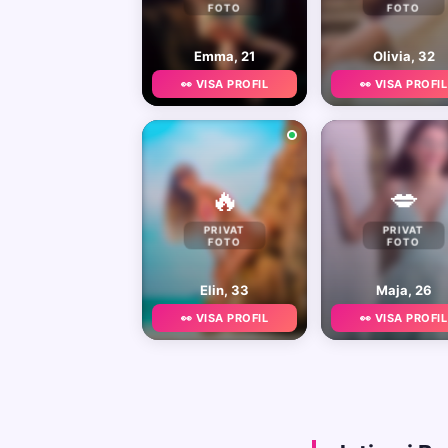
FOTO
FOTO
Emma, 21
Olivia, 32
👀 VISA PROFIL
👀 VISA PROFIL
🔥
💋
PRIVAT
PRIVAT
FOTO
FOTO
Elin, 33
Maja, 26
👀 VISA PROFIL
👀 VISA PROFIL