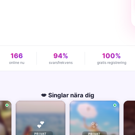
166
94%
100%
online nu
svarsfrekvens
gratis registrering
💋 Singlar nära dig
✨
💕
PRIVAT
PRIVAT