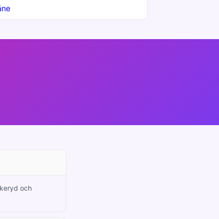
åne
ankeryd och