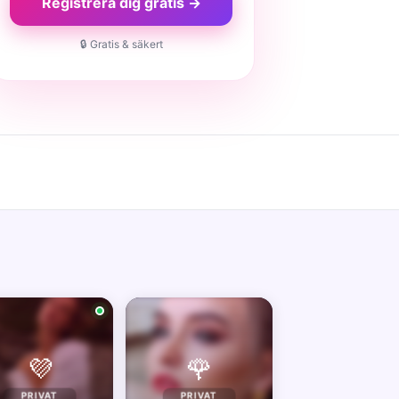
Registrera dig gratis →
🔒 Gratis & säkert
💜
🌹
PRIVAT
PRIVAT