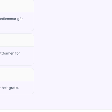
 medlemmar går
attformen för
helt gratis.