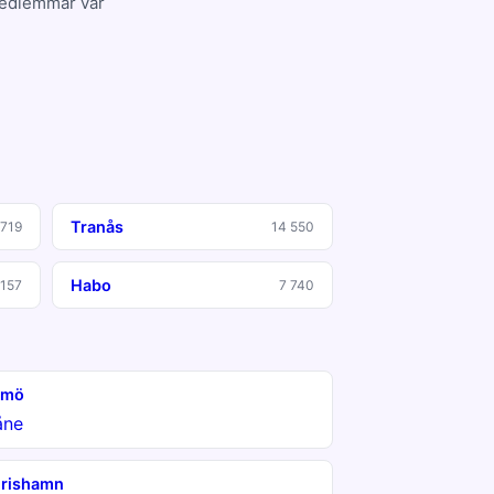
 medlemmar var
Tranås
 719
14 550
Habo
 157
7 740
lmö
åne
rishamn