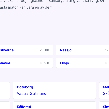
a vecka har dejtingscenen i Bankeryd aldrig varit så livlig. 84
nästa match kan vara en av dem.
skvarna
Nässjö
21 500
17
slaved
Eksjö
10 180
10
Göteborg
Ma
Västra Götaland
Sk
Kållered
Sim