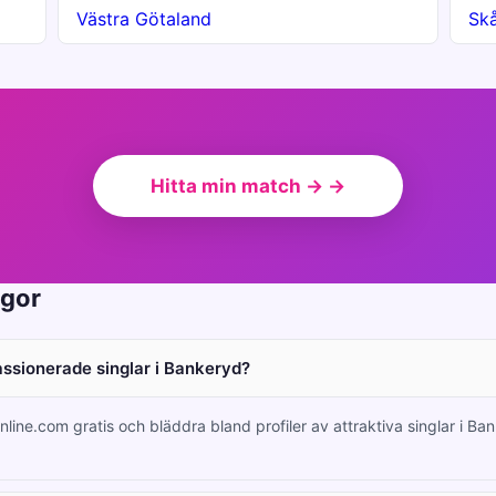
Västra Götaland
Sk
Hitta min match → →
ågor
passionerade singlar i Bankeryd?
nline.com gratis och bläddra bland profiler av attraktiva singlar i B