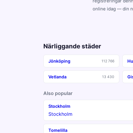
registreringar denn
online idag — din 
Närliggande städer
Jönköping
Hu
112 766
Vetlanda
Gi
13 430
Also popular
Stockholm
Stockholm
Tomelilla