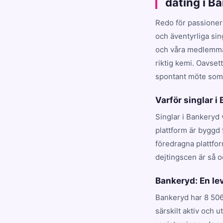
dating i B
Redo för passioner
och äventyrliga si
och våra medlemmar
riktig kemi. Oavset
spontant möte som t
Varför singlar i
Singlar i Bankeryd 
plattform är byggd 
föredragna plattfo
dejtingscen är så o
Bankeryd: En l
Bankeryd har 8 506
särskilt aktiv och 