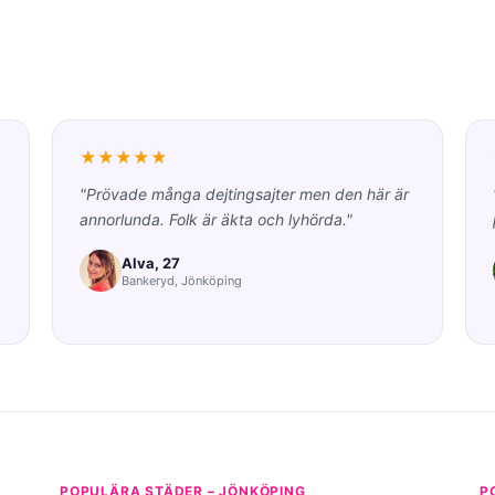
★★★★★
"Prövade många dejtingsajter men den här är
annorlunda. Folk är äkta och lyhörda."
Alva, 27
Bankeryd, Jönköping
POPULÄRA STÄDER – JÖNKÖPING
P