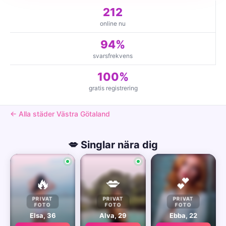
212
online nu
94%
svarsfrekvens
100%
gratis registrering
← Alla städer Västra Götaland
💋 Singlar nära dig
🔥
💋
💕
PRIVAT
PRIVAT
PRIVAT
FOTO
FOTO
FOTO
Elsa, 36
Alva, 29
Ebba, 22