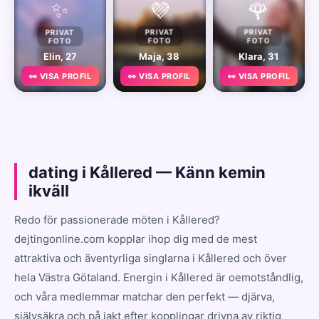
✨
💜
🌹
PRIVAT
PRIVAT
PRIVAT
FOTO
FOTO
FOTO
Elin, 27
Maja, 38
Klara, 31
👀 VISA PROFIL
👀 VISA PROFIL
👀 VISA PROFIL
dating i Kållered — Känn kemin
ikväll
Redo för passionerade möten i Kållered?
dejtingonline.com kopplar ihop dig med de mest
attraktiva och äventyrliga singlarna i Kållered och över
hela Västra Götaland. Energin i Kållered är oemotståndlig,
och våra medlemmar matchar den perfekt — djärva,
självsäkra och på jakt efter kopplingar drivna av riktig