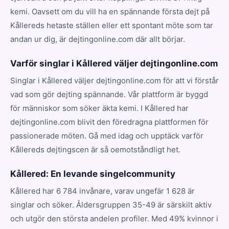
kemi. Oavsett om du vill ha en spännande första dejt på
Kållereds hetaste ställen eller ett spontant möte som tar
andan ur dig, är dejtingonline.com där allt börjar.
Varför singlar i Kållered väljer dejtingonline.com
Singlar i Kållered väljer dejtingonline.com för att vi förstår
vad som gör dejting spännande. Vår plattform är byggd
för människor som söker äkta kemi. I Kållered har
dejtingonline.com blivit den föredragna plattformen för
passionerade möten. Gå med idag och upptäck varför
Kållereds dejtingscen är så oemotståndligt het.
Kållered: En levande singelcommunity
Kållered har 6 784 invånare, varav ungefär 1 628 är
singlar och söker. Åldersgruppen 35-49 är särskilt aktiv
och utgör den största andelen profiler. Med 49% kvinnor i