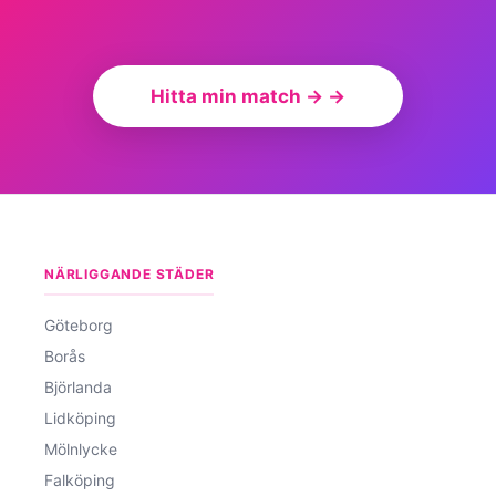
Hitta min match → →
NÄRLIGGANDE STÄDER
Göteborg
Borås
Björlanda
Lidköping
Mölnlycke
Falköping