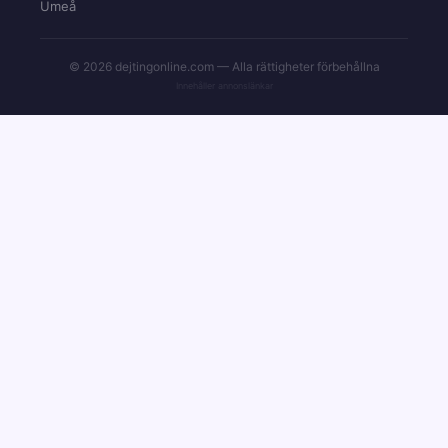
Umeå
© 2026 dejtingonline.com — Alla rättigheter förbehållna
Innehåller annonslänkar