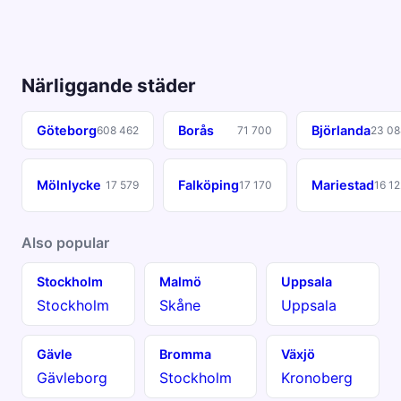
Närliggande städer
Göteborg
Borås
Björlanda
608 462
71 700
23 08
Mölnlycke
Falköping
Mariestad
17 579
17 170
16 12
Also popular
Stockholm
Malmö
Uppsala
Stockholm
Skåne
Uppsala
Gävle
Bromma
Växjö
Gävleborg
Stockholm
Kronoberg