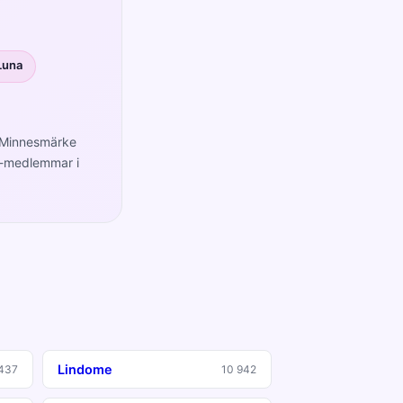
Luna
, Minnesmärke
m-medlemmar i
Lindome
 437
10 942