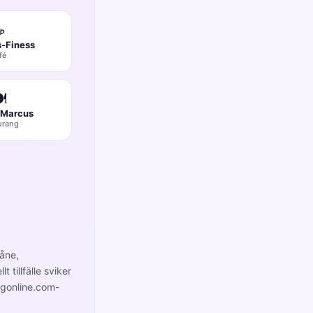
☕
-Finess
fé
️
a Marcus
urang
kåne,
t tillfälle sviker
ingonline.com-