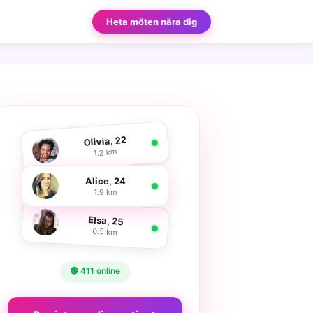
Heta möten nära dig
Olivia, 22
1.2 km
Alice, 24
1.9 km
Elsa, 25
0.5 km
🟢 411 online