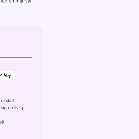
7 medlemmar var
📍 Åby
okslätt,
ig en livlig
jt.