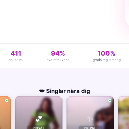
411
94%
100%
online nu
svarsfrekvens
gratis registrering
💋 Singlar nära dig
✨
💕
PRIVAT
PRIVAT