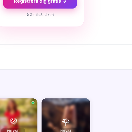
Registrera dig gratis →
🔒 Gratis & säkert
💜
🌹
PRIVAT
PRIVAT