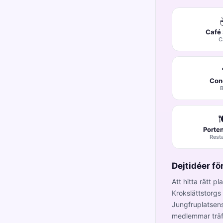
Café
C
Con
B

Porten
Rest
Dejtidéer fö
Att hitta rätt p
Krokslättstorgs S
Jungfruplatsens 
medlemmar träff