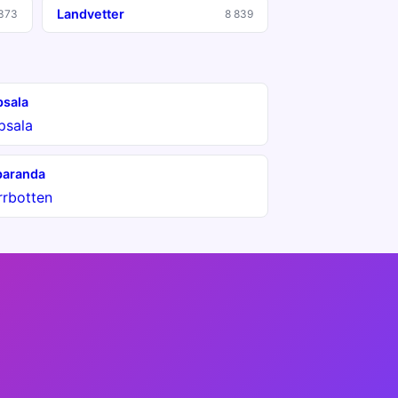
Landvetter
373
8 839
sala
psala
paranda
rrbotten