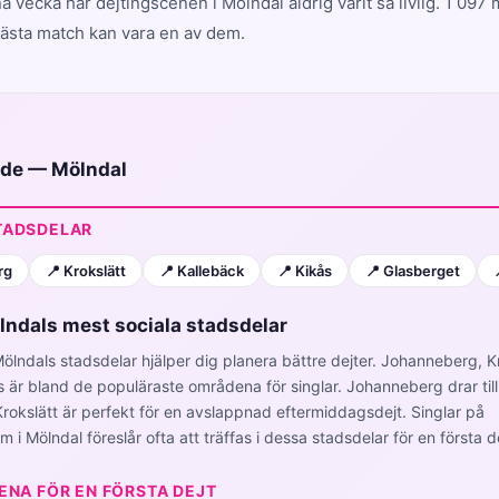
a vecka har dejtingscenen i Mölndal aldrig varit så livlig. 1 09
nästa match kan vara en av dem.
uide — Mölndal
TADSDELAR
rg
📍 Krokslätt
📍 Kallebäck
📍 Kikås
📍 Glasberget
lndals mest sociala stadsdelar
Mölndals stadsdelar hjälper dig planera bättre dejter. Johanneberg, Kr
 är bland de populäraste områdena för singlar. Johanneberg drar till s
rokslätt är perfekt för en avslappnad eftermiddagsdejt. Singlar på
m i Mölndal föreslår ofta att träffas i dessa stadsdelar för en första de
ENA FÖR EN FÖRSTA DEJT