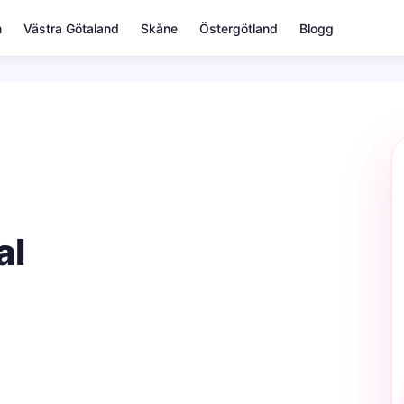
m
Västra Götaland
Skåne
Östergötland
Blogg
al