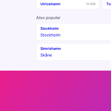
Ulricehamn
To
10 629
Also popular
Stockholm
Stockholm
Simrishamn
Skåne