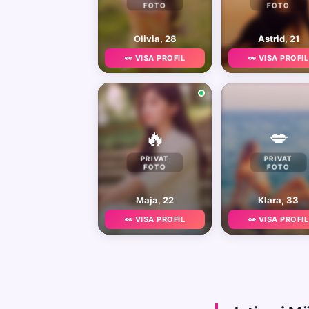
FOTO
FOTO
Olivia, 28
Astrid, 21
👀 VISA PROFIL
👀 VISA PROFIL
🔥
💋
PRIVAT
PRIVAT
FOTO
FOTO
Maja, 22
Klara, 33
👀 VISA PROFIL
👀 VISA PROFIL