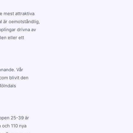
 mest attraktiva
al är oemotståndlig,
plingar drivna av
en eller ett
ännande. Vår
com blivit den
Mölndals
uppen 25-39 är
n och 110 nya