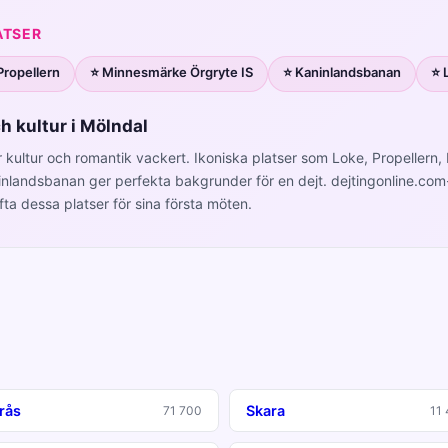
ATSER
Propellern
⭐ Minnesmärke Örgryte IS
⭐ Kaninlandsbanan
⭐ 
h kultur i Mölndal
 kultur och romantik vackert. Ikoniska platser som Loke, Propellern
inlandsbanan ger perfekta bakgrunder för en dejt. dejtingonline.co
fta dessa platser för sina första möten.
rås
Skara
71 700
11