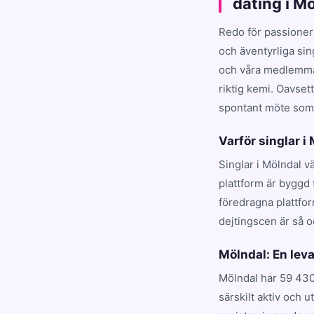
dating i M
Redo för passioner
och äventyrliga sin
och våra medlemmar
riktig kemi. Oavset
spontant möte som t
Varför singlar i
Singlar i Mölndal v
plattform är byggd 
föredragna plattfo
dejtingscen är så o
Mölndal: En le
Mölndal har 59 430
särskilt aktiv och 