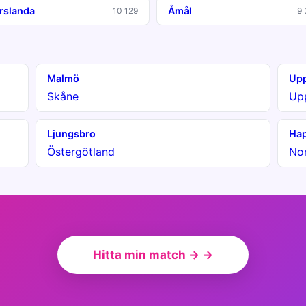
rslanda
Åmål
10 129
9 
Malmö
Upp
Skåne
Up
Ljungsbro
Ha
Östergötland
No
Hitta min match → →