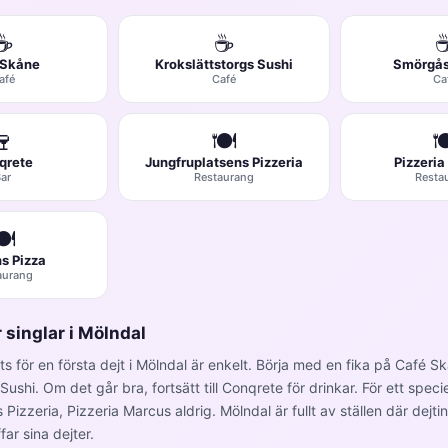
☕
☕
 Skåne
Krokslättstorgs Sushi
Smörgås
afé
Café
Ca
🍷
🍽️

qrete
Jungfruplatsens Pizzeria
Pizzeri
ar
Restaurang
Resta
️
s Pizza
aurang
r singlar i Mölndal
lats för en första dejt i Mölndal är enkelt. Börja med en fika på Café S
ushi. Om det går bra, fortsätt till Conqrete för drinkar. För ett speciell
Pizzeria, Pizzeria Marcus aldrig. Mölndal är fullt av ställen där dejt
ar sina dejter.