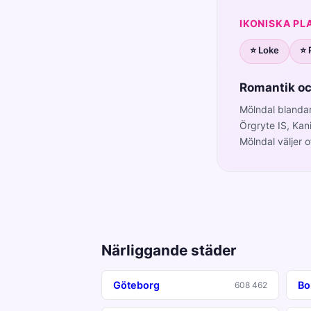
IKONISKA PL
⭐ Loke
⭐ 
Romantik oc
Mölndal blandar
Örgryte IS, Kan
Mölndal väljer o
Närliggande städer
Göteborg
Bo
608 462