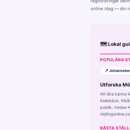
registreringar denn
online idag — din 
🗺️ Lokal g
POPULÄRA S
📍 Johannebe
Utforska Mö
Att lära känna 
Kallebäck, Kikås
publik, medan K
dejtingonline.co
BÄSTA STÄLL