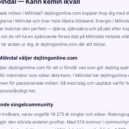
ölndal — Känn kemin ikväll
ade möten i Mölndal? dejtingonline.com kopplar ihop dig med de
glarna i Mölndal och över hela Västra Götaland. Energin i Mölnd
 matchar den perfekt — djärva, självsäkra och på jakt efter kop
t om du vill ha en spännande första dejt på Mölndals hetaste ställ
ar andan ur dig, är dejtingonline.com där allt börjar.
 Mölndal väljer dejtingonline.com
äljer dejtingonline.com för att vi förstår vad som gör dejting sp
för människor som söker äkta kemi. I Mölndal har dejtingonline.
rmen för passionerade möten. Gå med idag och upptäck varför 
emotståndligt het.
vande singelcommunity
 invånare, varav ungefär 18 275 är singlar och söker. Åldersgr
utgör den största andelen profiler. Med 51% kvinnor i community