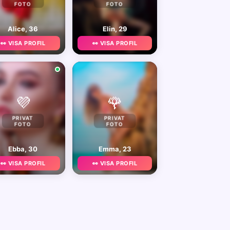
FOTO
FOTO
Alice, 36
Elin, 29
👀 VISA PROFIL
👀 VISA PROFIL
💜
🌹
PRIVAT
PRIVAT
FOTO
FOTO
Ebba, 30
Emma, 23
👀 VISA PROFIL
👀 VISA PROFIL