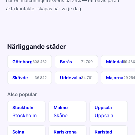
har en matchningsfrekvens på 73% — ett bevis på att
äkta kontakter skapas här varje dag.
Närliggande städer
Göteborg
Borås
Mölndal
608 462
71 700
59 43
Skövde
Uddevalla
Majorna
36 842
34 781
29 25
Also popular
Stockholm
Malmö
Uppsala
Stockholm
Skåne
Uppsala
Solna
Karlskrona
Karlstad