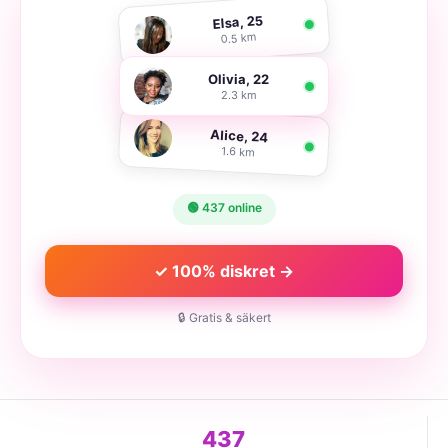
Elsa, 25
0.5 km
Olivia, 22
2.3 km
Alice, 24
1.6 km
🟢 437 online
✓ 100% diskret →
🔒 Gratis & säkert
437