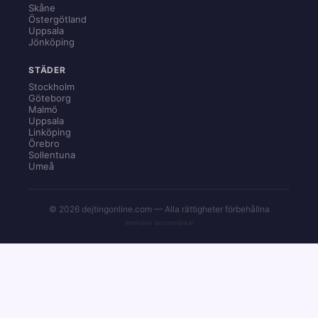
Skåne
Östergötland
Uppsala
Jönköping
STÄDER
Stockholm
Göteborg
Malmö
Uppsala
Linköping
Örebro
Sollentuna
Umeå
© 2026 dejtingonline.com — Alla rättigheter förbehållna
Innehåller annonslänkar