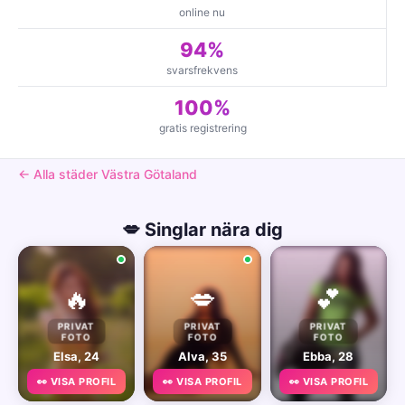
online nu
94%
svarsfrekvens
100%
gratis registrering
← Alla städer Västra Götaland
💋 Singlar nära dig
🔥
💋
💕
PRIVAT
PRIVAT
PRIVAT
FOTO
FOTO
FOTO
Elsa, 24
Alva, 35
Ebba, 28
👀 VISA PROFIL
👀 VISA PROFIL
👀 VISA PROFIL