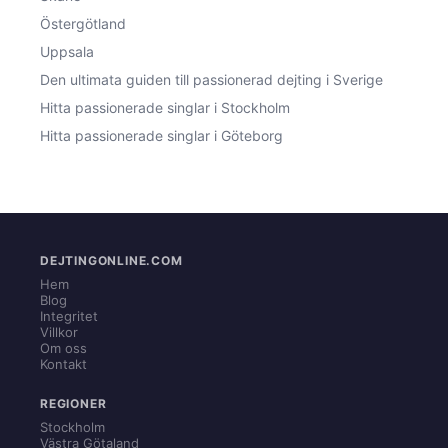
Östergötland
Uppsala
Den ultimata guiden till passionerad dejting i Sverige
Hitta passionerade singlar i Stockholm
Hitta passionerade singlar i Göteborg
DEJTINGONLINE.COM
Hem
Blog
Integritet
Villkor
Om oss
Kontakt
REGIONER
Stockholm
Västra Götaland