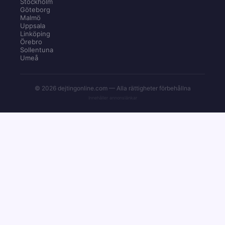
Stockholm
Göteborg
Malmö
Uppsala
Linköping
Örebro
Sollentuna
Umeå
© 2026 dejtingonline.com — Alla rättigheter förbehållna
Innehåller annonslänkar