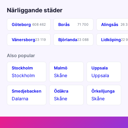
Närliggande städer
Göteborg
Borås
Alingsås
608 462
71 700
26 3
Vänersborg
Björlanda
Lidköping
23 119
23 088
22 
Also popular
Stockholm
Malmö
Uppsala
Stockholm
Skåne
Uppsala
Smedjebacken
Ödåkra
Örkelljunga
Dalarna
Skåne
Skåne