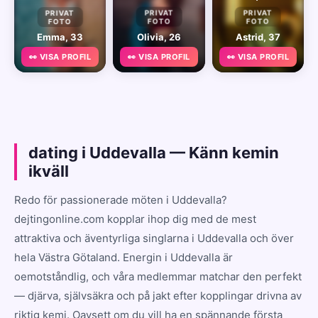
PRIVAT
PRIVAT
PRIVAT
FOTO
FOTO
FOTO
Emma, 33
Olivia, 26
Astrid, 37
👀 VISA PROFIL
👀 VISA PROFIL
👀 VISA PROFIL
dating i Uddevalla — Känn kemin
ikväll
Redo för passionerade möten i Uddevalla?
dejtingonline.com kopplar ihop dig med de mest
attraktiva och äventyrliga singlarna i Uddevalla och över
hela Västra Götaland. Energin i Uddevalla är
oemotståndlig, och våra medlemmar matchar den perfekt
— djärva, självsäkra och på jakt efter kopplingar drivna av
riktig kemi. Oavsett om du vill ha en spännande första