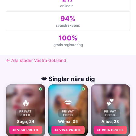
online nu
94%
svarsfrekvens
100%
gratis registrering
← Alla städer Västra Götaland
💋 Singlar nära dig
🔥
💋
💕
PRIVAT
PRIVAT
PRIVAT
FOTO
FOTO
FOTO
Saga, 24
Wilma, 35
Alice, 28
👀 VISA PROFIL
👀 VISA PROFIL
👀 VISA PROFIL