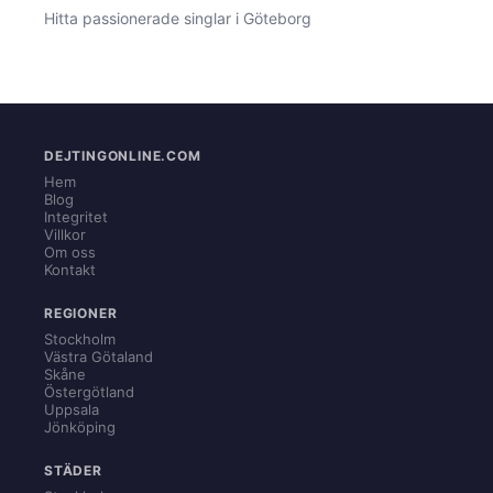
Hitta passionerade singlar i Göteborg
DEJTINGONLINE.COM
Hem
Blog
Integritet
Villkor
Om oss
Kontakt
REGIONER
Stockholm
Västra Götaland
Skåne
Östergötland
Uppsala
Jönköping
STÄDER