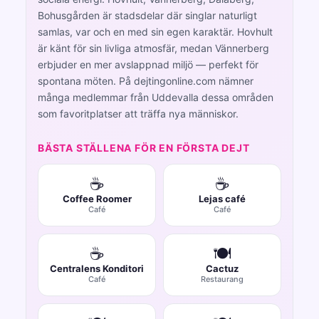
Bohusgården är stadsdelar där singlar naturligt
samlas, var och en med sin egen karaktär. Hovhult
är känt för sin livliga atmosfär, medan Vännerberg
erbjuder en mer avslappnad miljö — perfekt för
spontana möten. På dejtingonline.com nämner
många medlemmar från Uddevalla dessa områden
som favoritplatser att träffa nya människor.
BÄSTA STÄLLENA FÖR EN FÖRSTA DEJT
☕
☕
Coffee Roomer
Lejas café
Café
Café
☕
🍽️
Centralens Konditori
Cactuz
Café
Restaurang