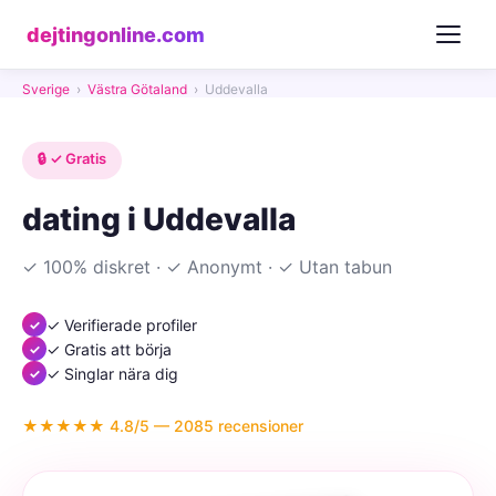
dejtingonline.com
Sverige
›
Västra Götaland
›
Uddevalla
🔒 ✓ Gratis
dating i Uddevalla
✓ 100% diskret · ✓ Anonymt · ✓ Utan tabun
✓ Verifierade profiler
✓ Gratis att börja
✓ Singlar nära dig
★★★★★ 4.8/5 — 2085 recensioner