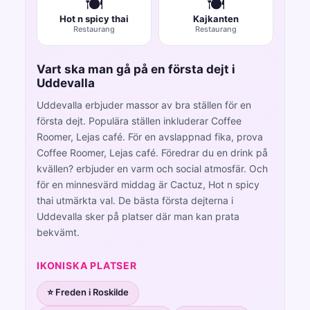
🍽️
🍽️
Hot n spicy thai
Kajkanten
Restaurang
Restaurang
Vart ska man gå på en första dejt i
Uddevalla
Uddevalla erbjuder massor av bra ställen för en
första dejt. Populära ställen inkluderar Coffee
Roomer, Lejas café. För en avslappnad fika, prova
Coffee Roomer, Lejas café. Föredrar du en drink på
kvällen? erbjuder en varm och social atmosfär. Och
för en minnesvärd middag är Cactuz, Hot n spicy
thai utmärkta val. De bästa första dejterna i
Uddevalla sker på platser där man kan prata
bekvämt.
IKONISKA PLATSER
⭐ Freden i Roskilde