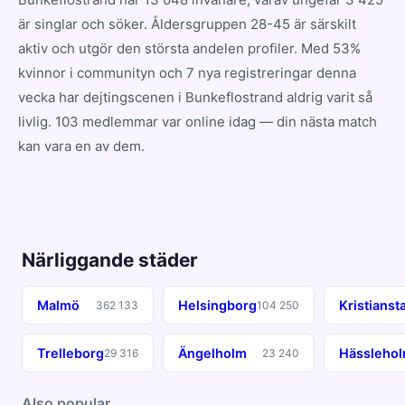
är singlar och söker. Åldersgruppen 28-45 är särskilt
aktiv och utgör den största andelen profiler. Med 53%
kvinnor i communityn och 7 nya registreringar denna
vecka har dejtingscenen i Bunkeflostrand aldrig varit så
livlig. 103 medlemmar var online idag — din nästa match
kan vara en av dem.
Närliggande städer
Malmö
Helsingborg
Kristianst
362 133
104 250
Trelleborg
Ängelholm
Hässleho
29 316
23 240
Also popular