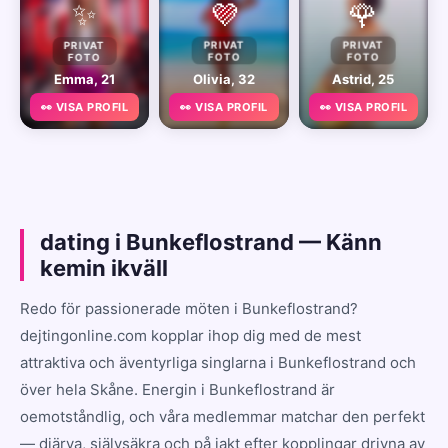
✨
💜
🌹
PRIVAT
PRIVAT
PRIVAT
FOTO
FOTO
FOTO
Emma, 21
Olivia, 32
Astrid, 25
👀 VISA PROFIL
👀 VISA PROFIL
👀 VISA PROFIL
dating i Bunkeflostrand — Känn
kemin ikväll
Redo för passionerade möten i Bunkeflostrand?
dejtingonline.com kopplar ihop dig med de mest
attraktiva och äventyrliga singlarna i Bunkeflostrand och
över hela Skåne. Energin i Bunkeflostrand är
oemotståndlig, och våra medlemmar matchar den perfekt
— djärva, självsäkra och på jakt efter kopplingar drivna av