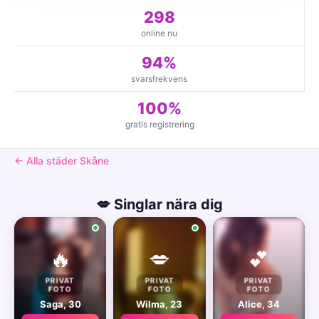
298
online nu
94%
svarsfrekvens
100%
gratis registrering
← Alla städer Skåne
💋 Singlar nära dig
🔥
💋
💕
PRIVAT
PRIVAT
PRIVAT
FOTO
FOTO
FOTO
Saga, 30
Wilma, 23
Alice, 34