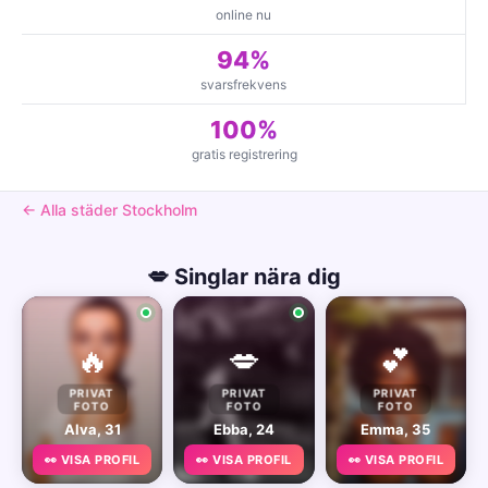
online nu
94%
svarsfrekvens
100%
gratis registrering
← Alla städer Stockholm
💋 Singlar nära dig
🔥
💋
💕
PRIVAT
PRIVAT
PRIVAT
FOTO
FOTO
FOTO
Alva, 31
Ebba, 24
Emma, 35
👀 VISA PROFIL
👀 VISA PROFIL
👀 VISA PROFIL