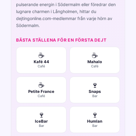
pulserande energin i Södermalm eller föredrar den
lugnare charmen i Långholmen, hittar du
dejtingonline.com-medlemmar från varje hörn av
Södermalm.
BÄSTA STÄLLENA FÖR EN FÖRSTA DEJT
☕
☕
Kafé 44
Mahalo
Café
Café
☕
🍷
Petite France
Snaps
Café
Bar
🍷
🍷
IceBar
Humlan
Bar
Bar