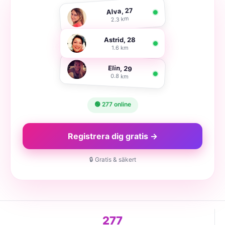
Alva, 27
2.3 km
Astrid, 28
1.6 km
Elin, 29
0.8 km
🟢 277 online
Registrera dig gratis →
🔒 Gratis & säkert
277