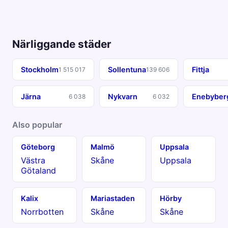
Närliggande städer
Stockholm
Sollentuna
Fittja
1 515 017
139 606
Järna
Nykvarn
Enebyber
6 038
6 032
Also popular
Göteborg
Malmö
Uppsala
Västra
Skåne
Uppsala
Götaland
Kalix
Mariastaden
Hörby
Norrbotten
Skåne
Skåne