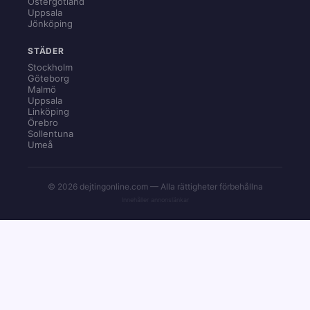
Östergötland
Uppsala
Jönköping
STÄDER
Stockholm
Göteborg
Malmö
Uppsala
Linköping
Örebro
Sollentuna
Umeå
© 2026 dejtingonline.com — Alla rättigheter förbehållna
Innehåller annonslänkar