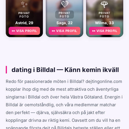
✨
💜
🌹
PRIVAT
PRIVAT
PRIVAT
FOTO
FOTO
FOTO
Astrid, 29
Saga, 22
Wilma, 33
👀 VISA PROFIL
👀 VISA PROFIL
👀 VISA PROFIL
dating i Billdal — Känn kemin ikväll
Redo för passionerade möten i Billdal? dejtingonline.com
kopplar ihop dig med de mest attraktiva och äventyrliga
singlarna i Billdal och över hela Västra Götaland. Energin i
Billdal är oemotståndlig, och våra medlemmar matchar
den perfekt — djärva, självsäkra och på jakt efter
kopplingar drivna av riktig kemi. Oavsett om du vill ha en
spännande första dejt på Billdals hetaste ställen eller ett