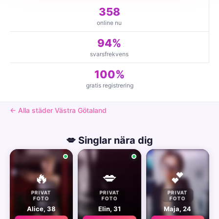
358
online nu
94%
svarsfrekvens
100%
gratis registrering
← Alla städer Västra Götaland
💋 Singlar nära dig
🔥
💋
💕
PRIVAT
PRIVAT
PRIVAT
FOTO
FOTO
FOTO
Alice, 38
Elin, 31
Maja, 24