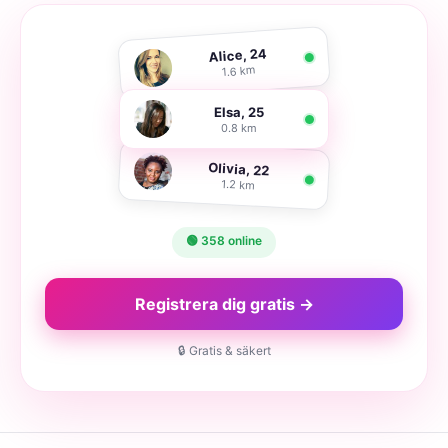
Alice, 24
1.6 km
Elsa, 25
0.8 km
Olivia, 22
1.2 km
🟢 358 online
Registrera dig gratis →
🔒 Gratis & säkert