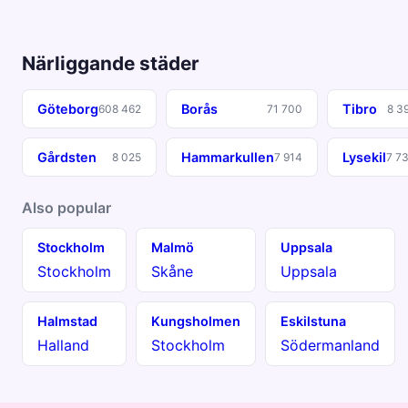
Närliggande städer
Göteborg
Borås
Tibro
608 462
71 700
8 3
Gårdsten
Hammarkullen
Lysekil
8 025
7 914
7 7
Also popular
Stockholm
Malmö
Uppsala
Stockholm
Skåne
Uppsala
Halmstad
Kungsholmen
Eskilstuna
Halland
Stockholm
Södermanland