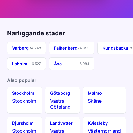
Närliggande städer
Varberg
Falkenberg
Kungsbacka
34 248
24 099
18
Laholm
Åsa
6 527
6 084
Also popular
Stockholm
Göteborg
Malmö
Stockholm
Västra
Skåne
Götaland
Djursholm
Landvetter
Kvissleby
Stockholm
Västra
Västernorrland