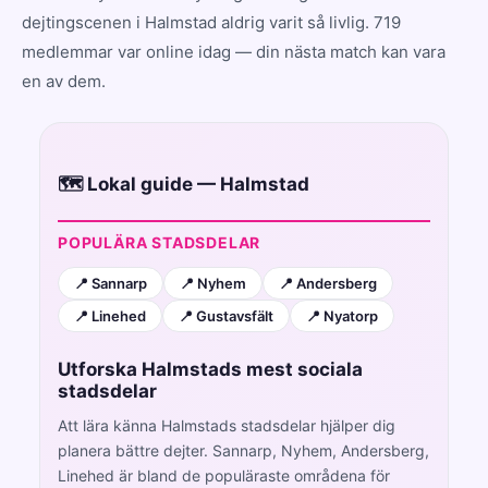
dejtingscenen i Halmstad aldrig varit så livlig. 719
medlemmar var online idag — din nästa match kan vara
en av dem.
🗺️ Lokal guide — Halmstad
POPULÄRA STADSDELAR
📍 Sannarp
📍 Nyhem
📍 Andersberg
📍 Linehed
📍 Gustavsfält
📍 Nyatorp
Utforska Halmstads mest sociala
stadsdelar
Att lära känna Halmstads stadsdelar hjälper dig
planera bättre dejter. Sannarp, Nyhem, Andersberg,
Linehed är bland de populäraste områdena för