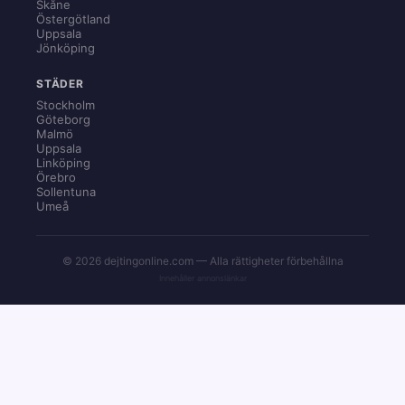
Skåne
Östergötland
Uppsala
Jönköping
STÄDER
Stockholm
Göteborg
Malmö
Uppsala
Linköping
Örebro
Sollentuna
Umeå
© 2026 dejtingonline.com — Alla rättigheter förbehållna
Innehåller annonslänkar