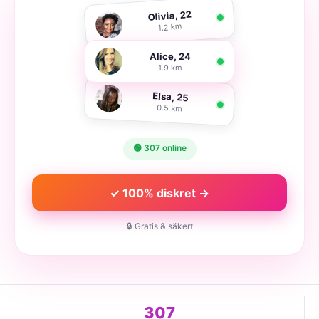
Olivia, 22
1.2 km
Alice, 24
1.9 km
Elsa, 25
0.5 km
🟢 307 online
✓ 100% diskret →
🔒 Gratis & säkert
307