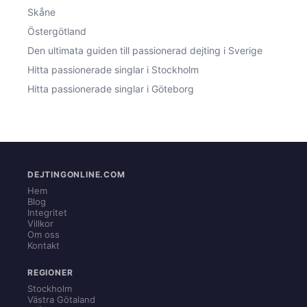
Skåne
Östergötland
Den ultimata guiden till passionerad dejting i Sverige
Hitta passionerade singlar i Stockholm
Hitta passionerade singlar i Göteborg
DEJTINGONLINE.COM
Hem
Blog
Integritet
Villkor
Om oss
Kontakt
REGIONER
Stockholm
Västra Götaland