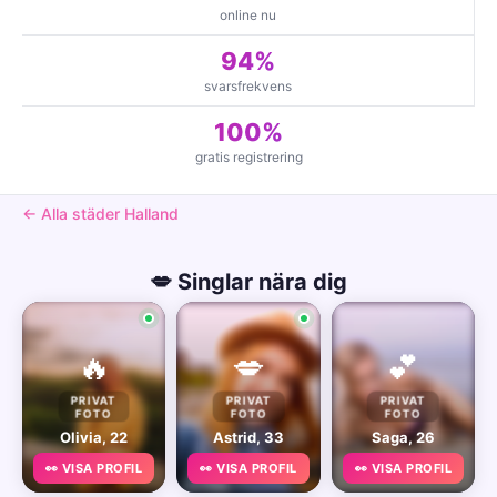
online nu
94%
svarsfrekvens
100%
gratis registrering
← Alla städer Halland
💋 Singlar nära dig
🔥
💋
💕
PRIVAT
PRIVAT
PRIVAT
FOTO
FOTO
FOTO
Olivia, 22
Astrid, 33
Saga, 26
👀 VISA PROFIL
👀 VISA PROFIL
👀 VISA PROFIL