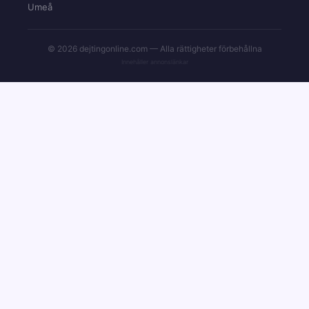
Umeå
© 2026 dejtingonline.com — Alla rättigheter förbehållna
Innehåller annonslänkar