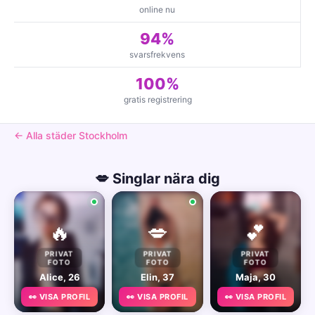
online nu
94%
svarsfrekvens
100%
gratis registrering
← Alla städer Stockholm
💋 Singlar nära dig
🔥
💋
💕
PRIVAT
PRIVAT
PRIVAT
FOTO
FOTO
FOTO
Alice, 26
Elin, 37
Maja, 30
👀 VISA PROFIL
👀 VISA PROFIL
👀 VISA PROFIL