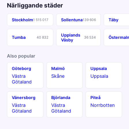
Närliggande städer
Stockholm
Sollentuna
Täby
1 515 017
139 606
Upplands
Tumba
Östermal
40 832
36 534
Väsby
Also popular
Göteborg
Malmö
Uppsala
Västra
Skåne
Uppsala
Götaland
Vänersborg
Björlanda
Piteå
Västra
Västra
Norrbotten
Götaland
Götaland