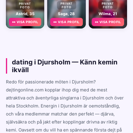
PRIVAT
PRIVAT
PRIVAT
FOTO
FOTO
FOTO
Astrid, 35
Saga, 28
Wilma, 21
👀 VISA PROFIL
👀 VISA PROFIL
👀 VISA PROFIL
dating i Djursholm — Känn kemin
ikväll
Redo för passionerade möten i Djursholm?
dejtingonline.com kopplar ihop dig med de mest
attraktiva och äventyrliga singlarna i Djursholm och över
hela Stockholm. Energin i Djursholm är oemotståndlig,
och våra medlemmar matchar den perfekt — djärva,
självsäkra och på jakt efter kopplingar drivna av riktig
kemi. Oavsett om du vill ha en spännande första dejt på