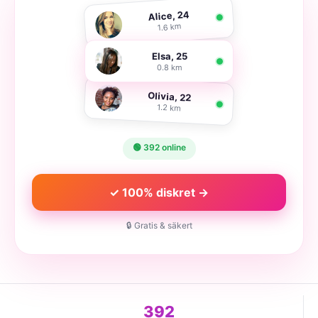
Alice, 24
1.6 km
Elsa, 25
0.8 km
Olivia, 22
1.2 km
🟢 392 online
✓ 100% diskret →
🔒 Gratis & säkert
392