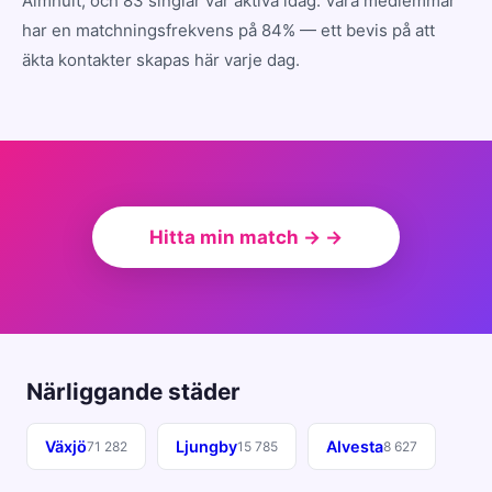
Älmhult, och 83 singlar var aktiva idag. Våra medlemmar
har en matchningsfrekvens på 84% — ett bevis på att
äkta kontakter skapas här varje dag.
Hitta min match → →
Närliggande städer
Växjö
Ljungby
Alvesta
71 282
15 785
8 627