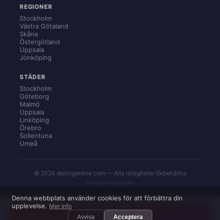
REGIONER
Stockholm
Västra Götaland
Skåne
Östergötland
Uppsala
Jönköping
STÄDER
Stockholm
Göteborg
Malmö
Uppsala
Linköping
Örebro
Sollentuna
Umeå
© 2026 dejtingonline.com — Alla rättigheter förbehållna
Innehåller annonslänkar
Denna webbplats använder cookies för att förbättra din
upplevelse.
Mer info
✓ 100% diskret →
Avvisa
Acceptera