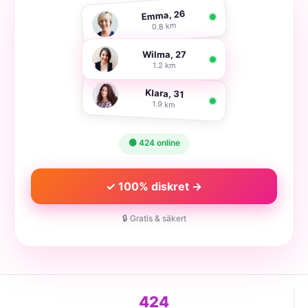
Emma, 26
0.8 km
Wilma, 27
1.2 km
Klara, 31
1.9 km
🟢 424 online
✓ 100% diskret →
🔒 Gratis & säkert
424