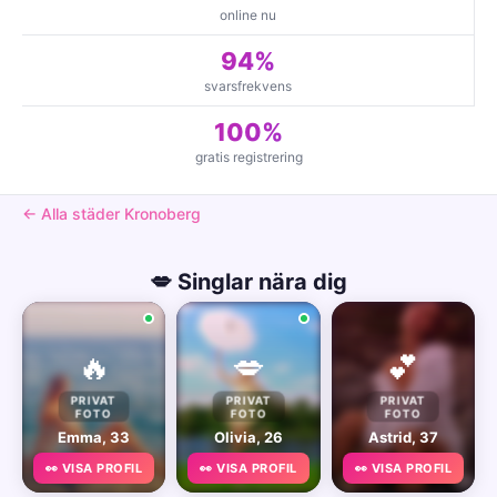
online nu
94%
svarsfrekvens
100%
gratis registrering
← Alla städer Kronoberg
💋 Singlar nära dig
🔥
💋
💕
PRIVAT
PRIVAT
PRIVAT
FOTO
FOTO
FOTO
Emma, 33
Olivia, 26
Astrid, 37
👀 VISA PROFIL
👀 VISA PROFIL
👀 VISA PROFIL