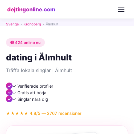
dejtingonline.com
Sverige
›
Kronoberg
›
Älmhult
🔴 424 online nu
dating i Älmhult
Träffa lokala singlar i Älmhult
✓ Verifierade profiler
✓ Gratis att börja
✓ Singlar nära dig
★★★★★ 4.8/5 — 2767 recensioner