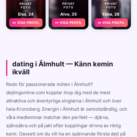
PRIVAT
PRIVAT
PRIVAT
FOTO
FOTO
FOTO
Elsa, 24
Alva, 35
Ebba, 28
👀 VISA PROFIL
👀 VISA PROFIL
👀 VISA PROFIL
dating i Älmhult — Känn kemin
ikväll
Redo för passionerade möten i Älmhult?
dejtingonline.com kopplar ihop dig med de mest
attraktiva och äventyrliga singlarna i Älmhult och över
hela Kronoberg. Energin i Älmhult är oemotståndlig, och
våra medlemmar matchar den perfekt — djärva,
självsäkra och på jakt efter kopplingar drivna av riktig
kemi. Oavsett om du vill ha en spännande första dejt på