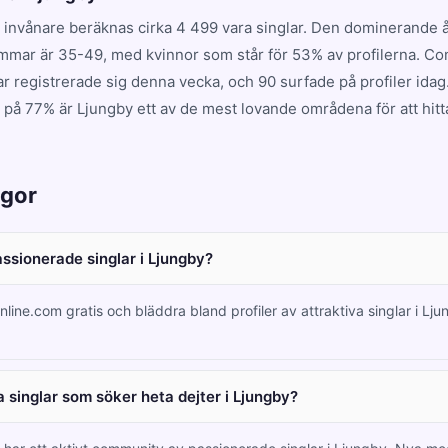
 invånare beräknas cirka 4 499 vara singlar. Den dominerande
mmar är 35-49, med kvinnor som står för 53% av profilerna. C
ar registrerade sig denna vecka, och 90 surfade på profiler ida
 på 77% är Ljungby ett av de mest lovande områdena för att hitt
ågor
assionerade singlar i Ljungby?
nline.com gratis och bläddra bland profiler av attraktiva singlar i Lj
 singlar som söker heta dejter i Ljungby?