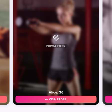
💜
PRIVAT FOTO
Alice, 36
👀 VISA PROFIL