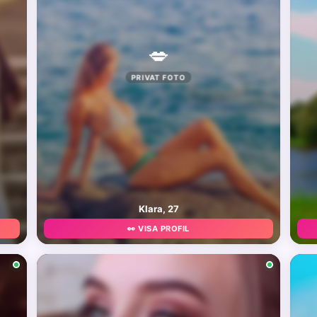
💋
PRIVAT FOTO
Klara, 27
👀 VISA PROFIL