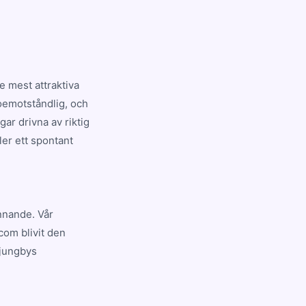
 mest attraktiva
 oemotståndlig, och
ar drivna av riktig
ler ett spontant
ännande. Vår
com blivit den
Ljungbys