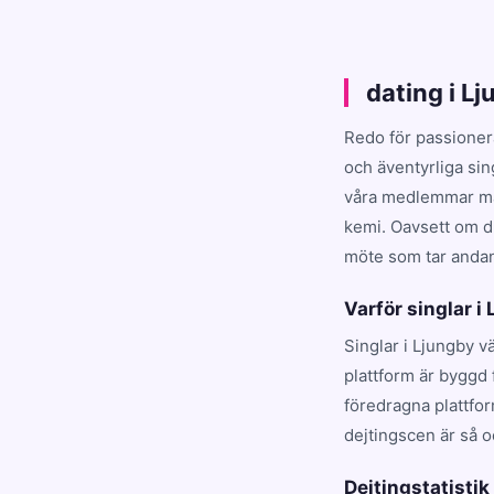
dating i L
Redo för passioner
och äventyrliga sin
våra medlemmar matc
kemi. Oavsett om du
möte som tar andan 
Varför singlar i
Singlar i Ljungby v
plattform är byggd 
föredragna plattfo
dejtingscen är så o
Dejtingstatistik