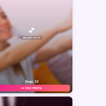
💕
PRIVAT FOTO
Saga, 32
👀 VISA PROFIL