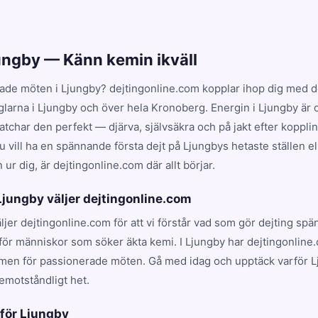
jungby — Känn kemin ikväll
ade möten i Ljungby? dejtingonline.com kopplar ihop dig med de
glarna i Ljungby och över hela Kronoberg. Energin i Ljungby är
har den perfekt — djärva, självsäkra och på jakt efter koppling
 vill ha en spännande första dejt på Ljungbys hetaste ställen el
ur dig, är dejtingonline.com där allt börjar.
 Ljungby väljer dejtingonline.com
äljer dejtingonline.com för att vi förstår vad som gör dejting sp
för människor som söker äkta kemi. I Ljungby har dejtingonline.
rmen för passionerade möten. Gå med idag och upptäck varför 
emotståndligt het.
 för Ljungby