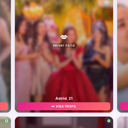
💋
PRIVAT FOTO
Astrid, 21
👀 VISA PROFIL