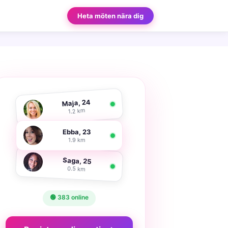
Heta möten nära dig
Maja, 24
1.2 km
Ebba, 23
1.9 km
Saga, 25
0.5 km
🟢 383 online