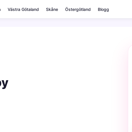
m
Västra Götaland
Skåne
Östergötland
Blogg
by