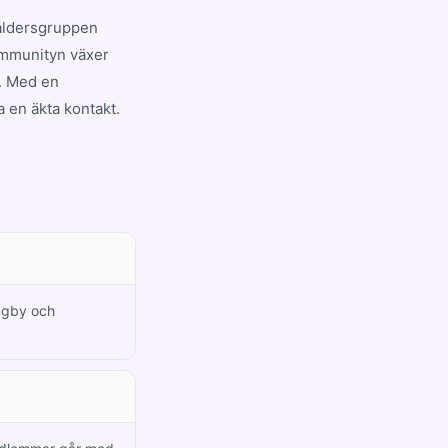
 åldersgruppen
ommunityn växer
g. Med en
a en äkta kontakt.
ungby och