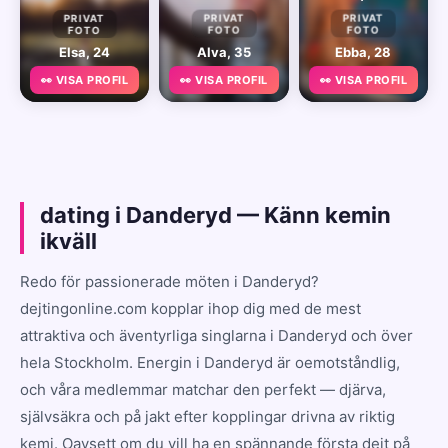
PRIVAT
PRIVAT
PRIVAT
FOTO
FOTO
FOTO
Elsa, 24
Alva, 35
Ebba, 28
👀 VISA PROFIL
👀 VISA PROFIL
👀 VISA PROFIL
dating i Danderyd — Känn kemin
ikväll
Redo för passionerade möten i Danderyd?
dejtingonline.com kopplar ihop dig med de mest
attraktiva och äventyrliga singlarna i Danderyd och över
hela Stockholm. Energin i Danderyd är oemotståndlig,
och våra medlemmar matchar den perfekt — djärva,
självsäkra och på jakt efter kopplingar drivna av riktig
kemi. Oavsett om du vill ha en spännande första dejt på