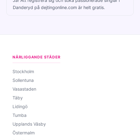
Ja! Att registrera sig och söka passionerade singlar i
Danderyd på dejtingonline.com är helt gratis.
NÄRLIGGANDE STÄDER
Stockholm
Sollentuna
Vasastaden
Täby
Lidingö
Tumba
Upplands Väsby
Östermalm