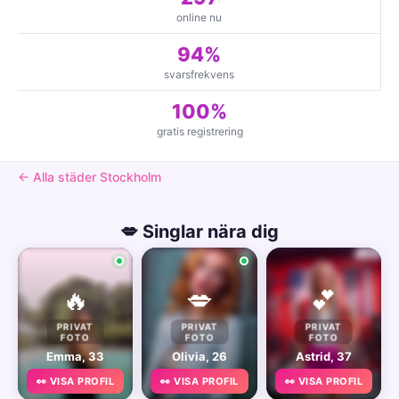
online nu
94%
svarsfrekvens
100%
gratis registrering
← Alla städer Stockholm
💋 Singlar nära dig
🔥
💋
💕
PRIVAT
PRIVAT
PRIVAT
FOTO
FOTO
FOTO
Emma, 33
Olivia, 26
Astrid, 37
👀 VISA PROFIL
👀 VISA PROFIL
👀 VISA PROFIL