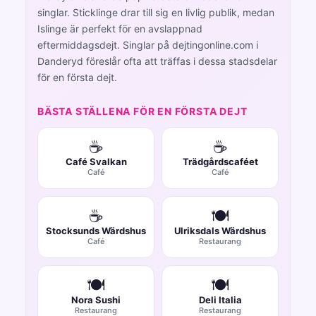
singlar. Sticklinge drar till sig en livlig publik, medan
Islinge är perfekt för en avslappnad
eftermiddagsdejt. Singlar på dejtingonline.com i
Danderyd föreslår ofta att träffas i dessa stadsdelar
för en första dejt.
BÄSTA STÄLLENA FÖR EN FÖRSTA DEJT
☕
☕
Café Svalkan
Trädgårdscaféet
Café
Café
☕
🍽️
Stocksunds Wärdshus
Ulriksdals Wärdshus
Café
Restaurang
🍽️
🍽️
Nora Sushi
Deli Italia
Restaurang
Restaurang