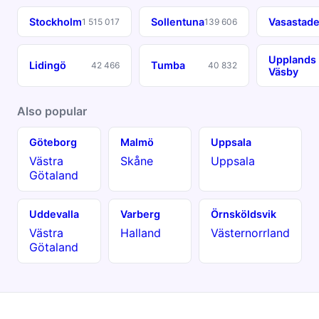
Stockholm
Sollentuna
Vasastad
1 515 017
139 606
Upplands
Lidingö
Tumba
42 466
40 832
Väsby
Also popular
Göteborg
Malmö
Uppsala
Västra
Skåne
Uppsala
Götaland
Uddevalla
Varberg
Örnsköldsvik
Västra
Halland
Västernorrland
Götaland