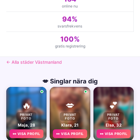
online nu
94%
svarsfrekvens
100%
gratis registrering
← Alla städer Västmanland
💋 Singlar nära dig
🔥
💋
💕
PRIVAT
PRIVAT
PRIVAT
FOTO
FOTO
FOTO
Maja, 28
Klara, 21
Elsa, 32
👀 VISA PROFIL
👀 VISA PROFIL
👀 VISA PROFIL