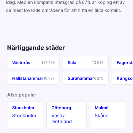
idag. Med en kompatibilitetsgrad på 87% är Köping ett av
de mest lovande områdena för att hitta en äkta kontakt.
Närliggande städer
Västerås
Sala
Fagerst
127 799
13 087
Hallstahammar
Surahammar
Kungsö
10 787
6 270
Also popular
Stockholm
Göteborg
Malmö
Stockholm
Västra
Skåne
Götaland