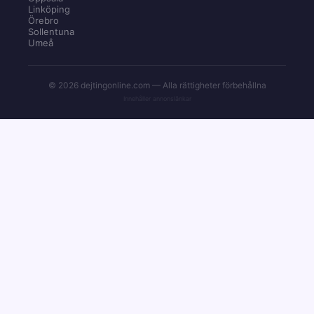
Linköping
Örebro
Sollentuna
Umeå
© 2026 dejtingonline.com — Alla rättigheter förbehållna
Innehåller annonslänkar