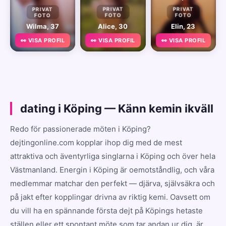
PRIVAT
PRIVAT
PRIVAT
FOTO
FOTO
FOTO
Wilma, 37
Alice, 30
Elin, 23
👀 VISA PROFIL
👀 VISA PROFIL
👀 VISA PROFIL
dating i Köping — Känn kemin ikväll
Redo för passionerade möten i Köping?
dejtingonline.com kopplar ihop dig med de mest
attraktiva och äventyrliga singlarna i Köping och över hela
Västmanland. Energin i Köping är oemotståndlig, och våra
medlemmar matchar den perfekt — djärva, självsäkra och
på jakt efter kopplingar drivna av riktig kemi. Oavsett om
du vill ha en spännande första dejt på Köpings hetaste
ställen eller ett spontant möte som tar andan ur dig, är