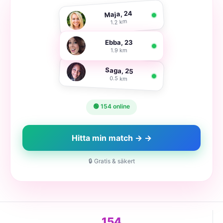
Maja, 24
1.2 km
Ebba, 23
1.9 km
Saga, 25
0.5 km
🟢 154 online
Hitta min match → →
🔒 Gratis & säkert
154