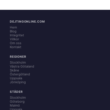
DEJTINGONLINE.COM
Hem
Blog
Integritet
Villkor
Om oss
Kontakt
REGIONER
Stockholm
Västra Götaland
Skåne
Östergötland
Uppsala
Jönköping
STÄDER
Stockholm
Göteborg
Malmö
Uppsala