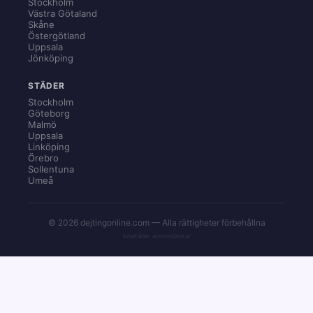
Stockholm
Västra Götaland
Skåne
Östergötland
Uppsala
Jönköping
STÄDER
Stockholm
Göteborg
Malmö
Uppsala
Linköping
Örebro
Sollentuna
Umeå
© 2026 dejtingonline.com — Alla rättigheter förbehållna
Innehåller annonslänkar