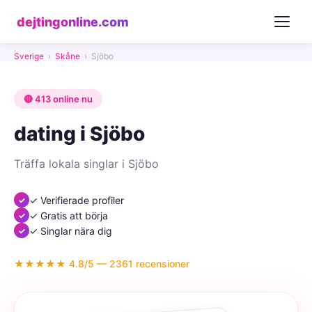
dejtingonline.com
Sverige
›
Skåne
›
Sjöbo
🔴 413 online nu
dating i Sjöbo
Träffa lokala singlar i Sjöbo
✓ Verifierade profiler
✓ Gratis att börja
✓ Singlar nära dig
★★★★★ 4.8/5 — 2361 recensioner