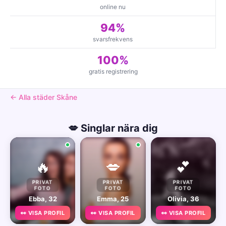
online nu
94%
svarsfrekvens
100%
gratis registrering
← Alla städer Skåne
💋 Singlar nära dig
🔥
💋
💕
PRIVAT
PRIVAT
PRIVAT
FOTO
FOTO
FOTO
Ebba, 32
Emma, 25
Olivia, 36
👀 VISA PROFIL
👀 VISA PROFIL
👀 VISA PROFIL