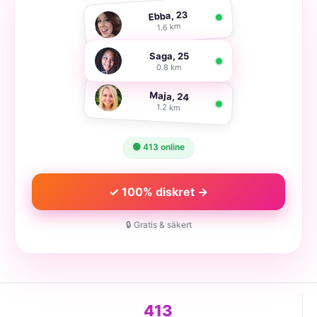
Ebba, 23
1.6 km
Saga, 25
0.8 km
Maja, 24
1.2 km
🟢 413 online
✓ 100% diskret →
🔒 Gratis & säkert
413