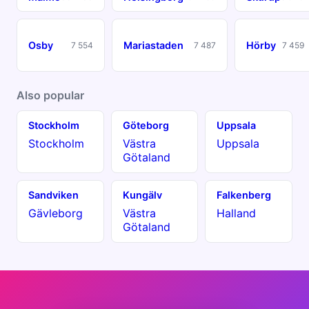
Osby
Mariastaden
Hörby
7 554
7 487
7 459
Also popular
Stockholm
Göteborg
Uppsala
Stockholm
Västra
Uppsala
Götaland
Sandviken
Kungälv
Falkenberg
Gävleborg
Västra
Halland
Götaland