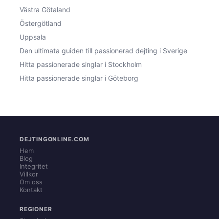
Västra Götaland
Östergötland
Uppsala
Den ultimata guiden till passionerad dejting i Sverige
Hitta passionerade singlar i Stockholm
Hitta passionerade singlar i Göteborg
DEJTINGONLINE.COM
Hem
Blog
Integritet
Villkor
Om oss
Kontakt
REGIONER