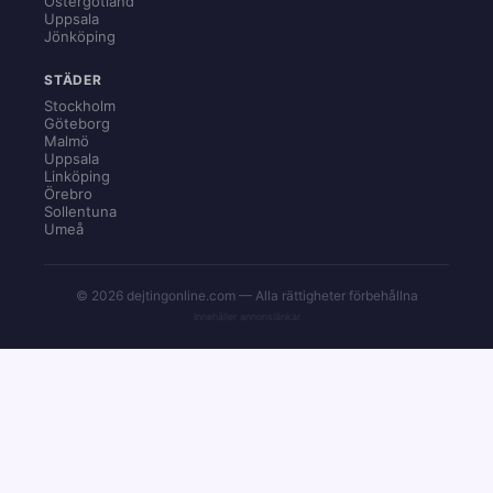
Östergötland
Uppsala
Jönköping
STÄDER
Stockholm
Göteborg
Malmö
Uppsala
Linköping
Örebro
Sollentuna
Umeå
© 2026 dejtingonline.com — Alla rättigheter förbehållna
Innehåller annonslänkar