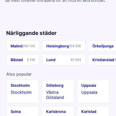
de mest lovande områdena för att hitta en äkta kontakt.
Närliggande städer
Malmö
Helsingborg
Örkelljunga
362 133
104 250
Båstad
Lund
Kristianstad
5 146
87 244
3
Also popular
Stockholm
Göteborg
Uppsala
Stockholm
Västra
Uppsala
Götaland
Solna
Karlskrona
Karlstad