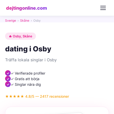
dejtingonline.com
Sverige
›
Skåne
›
Osby
🔥 Osby, Skåne
dating i Osby
Träffa lokala singlar i Osby
✓ Verifierade profiler
✓ Gratis att börja
✓ Singlar nära dig
★★★★★ 4.8/5 — 2417 recensioner