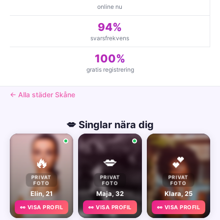
online nu
94%
svarsfrekvens
100%
gratis registrering
← Alla städer Skåne
💋 Singlar nära dig
🔥
💋
💕
PRIVAT
PRIVAT
PRIVAT
FOTO
FOTO
FOTO
Elin, 21
Maja, 32
Klara, 25
👀 VISA PROFIL
👀 VISA PROFIL
👀 VISA PROFIL