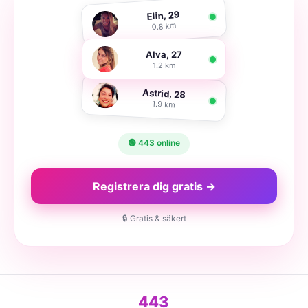
Elin, 29
0.8 km
Alva, 27
1.2 km
Astrid, 28
1.9 km
🟢 443 online
Registrera dig gratis →
🔒 Gratis & säkert
443