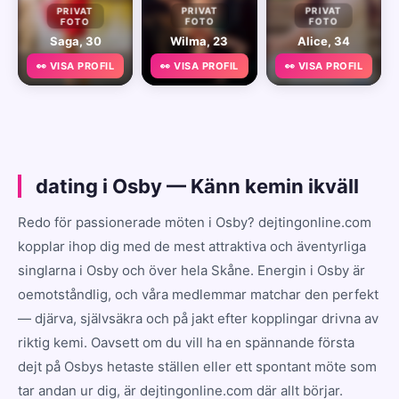
PRIVAT
PRIVAT
PRIVAT
FOTO
FOTO
FOTO
Saga, 30
Wilma, 23
Alice, 34
👀 VISA PROFIL
👀 VISA PROFIL
👀 VISA PROFIL
dating i Osby — Känn kemin ikväll
Redo för passionerade möten i Osby? dejtingonline.com
kopplar ihop dig med de mest attraktiva och äventyrliga
singlarna i Osby och över hela Skåne. Energin i Osby är
oemotståndlig, och våra medlemmar matchar den perfekt
— djärva, självsäkra och på jakt efter kopplingar drivna av
riktig kemi. Oavsett om du vill ha en spännande första
dejt på Osbys hetaste ställen eller ett spontant möte som
tar andan ur dig, är dejtingonline.com där allt börjar.