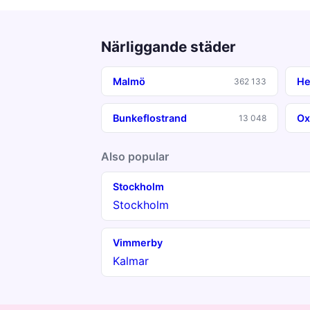
Närliggande städer
Malmö
He
362 133
Bunkeflostrand
Ox
13 048
Also popular
Stockholm
Stockholm
Vimmerby
Kalmar