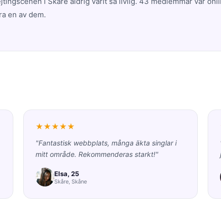
tingscenen i Skåre aldrig varit så livlig. 43 medlemmar var onl
ra en av dem.
★★★★★
"Fantastisk webbplats, många äkta singlar i
mitt område. Rekommenderas starkt!"
Elsa, 25
Skåre, Skåne