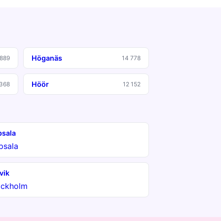
Höganäs
 889
14 778
Höör
 368
12 152
sala
psala
vik
ockholm