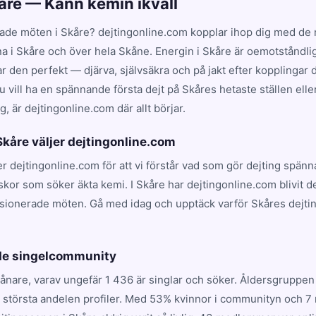
kåre — Känn kemin ikväll
ade möten i Skåre? dejtingonline.com kopplar ihop dig med de m
na i Skåre och över hela Skåne. Energin i Skåre är oemotståndli
en perfekt — djärva, självsäkra och på jakt efter kopplingar dr
 vill ha en spännande första dejt på Skåres hetaste ställen elle
, är dejtingonline.com där allt börjar.
 Skåre väljer dejtingonline.com
jer dejtingonline.com för att vi förstår vad som gör dejting spän
kor som söker äkta kemi. I Skåre har dejtingonline.com blivit 
ssionerade möten. Gå med idag och upptäck varför Skåres dejti
.
nde singelcommunity
ånare, varav ungefär 1 436 är singlar och söker. Åldersgruppen 
n största andelen profiler. Med 53% kvinnor i communityn och 7 