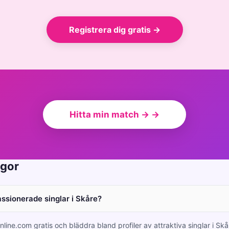
Registrera dig gratis →
Hitta min match → →
ågor
assionerade singlar i Skåre?
nline.com gratis och bläddra bland profiler av attraktiva singlar i Sk