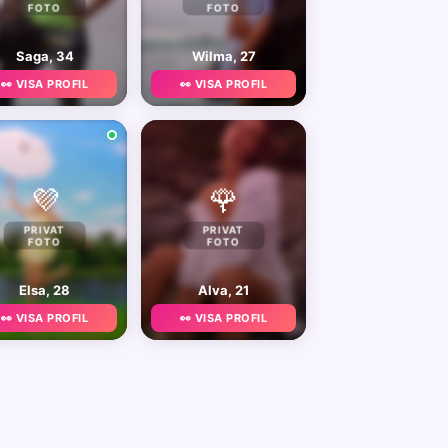
FOTO
FOTO
Saga, 34
Wilma, 27
👀 VISA PROFIL
👀 VISA PROFIL
💜
🌹
PRIVAT
PRIVAT
FOTO
FOTO
Elsa, 28
Alva, 21
👀 VISA PROFIL
👀 VISA PROFIL