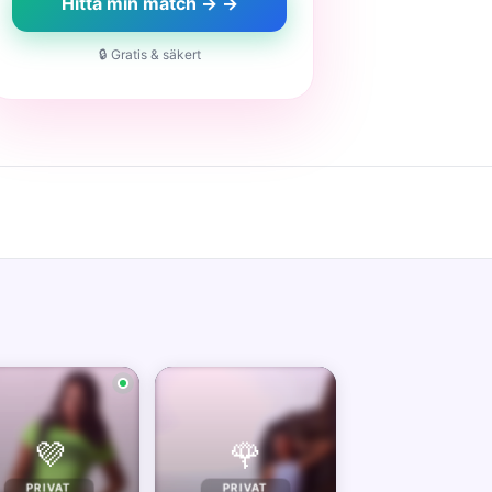
Hitta min match → →
🔒 Gratis & säkert
💜
🌹
PRIVAT
PRIVAT