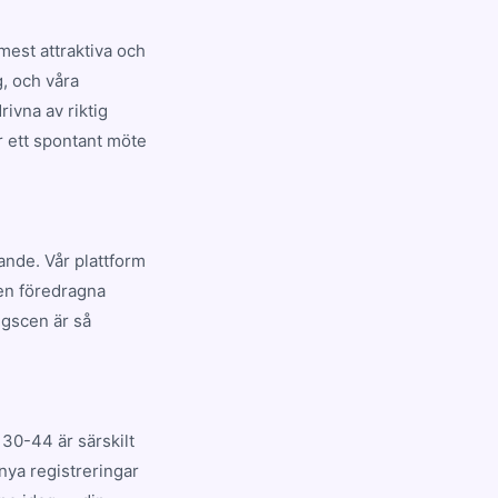
est attraktiva och
g, och våra
ivna av riktig
r ett spontant möte
nande. Vår plattform
den föredragna
ngscen är så
30-44 är särskilt
nya registreringar