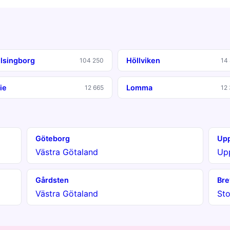
lsingborg
Höllviken
104 250
14
ie
Lomma
12 665
12
Göteborg
Upp
Västra Götaland
Up
Gårdsten
Bre
Västra Götaland
St