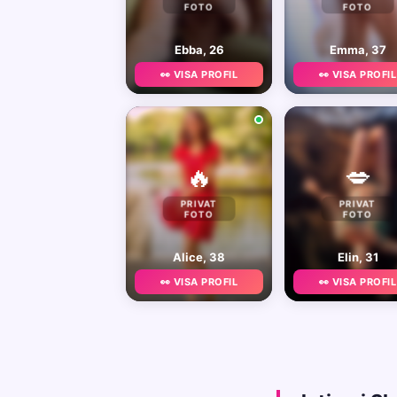
FOTO
FOTO
Ebba, 26
Emma, 37
👀 VISA PROFIL
👀 VISA PROFIL
🔥
💋
PRIVAT
PRIVAT
FOTO
FOTO
Alice, 38
Elin, 31
👀 VISA PROFIL
👀 VISA PROFIL