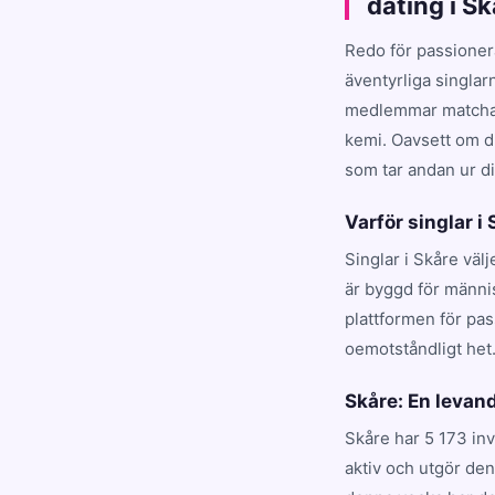
dating i S
Redo för passioner
äventyrliga singlar
medlemmar matchar d
kemi. Oavsett om du
som tar andan ur dig
Varför singlar i
Singlar i Skåre väl
är byggd för männis
plattformen för pa
oemotståndligt het
Skåre: En leva
Skåre har 5 173 inv
aktiv och utgör de