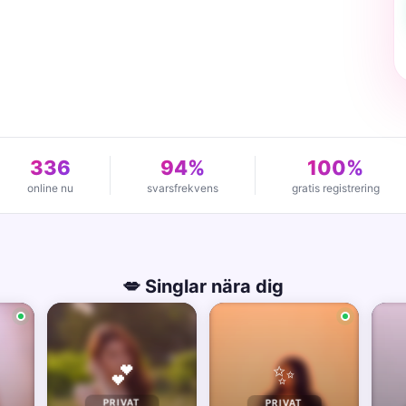
336
94%
100%
online nu
svarsfrekvens
gratis registrering
💋 Singlar nära dig
✨
💕
PRIVAT
PRIVAT