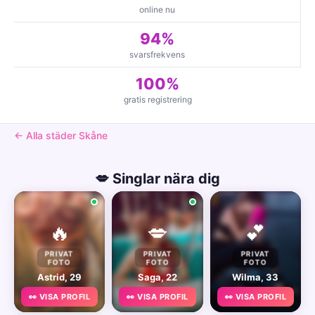
online nu
94%
svarsfrekvens
100%
gratis registrering
← Alla städer Skåne
💋 Singlar nära dig
🔥
💋
💕
PRIVAT
PRIVAT
PRIVAT
FOTO
FOTO
FOTO
Astrid, 29
Saga, 22
Wilma, 33
👀 VISA PROFIL
👀 VISA PROFIL
👀 VISA PROFIL