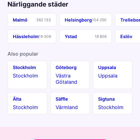
Närliggande städer
Malmö
Helsingborg
Trellebo
362 133
104 250
Hässleholm
Ystad
Eslöv
19 309
18 806
Also popular
Stockholm
Göteborg
Uppsala
Stockholm
Västra
Uppsala
Götaland
Älta
Säffle
Sigtuna
Stockholm
Värmland
Stockholm