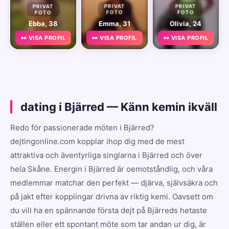
PRIVAT
PRIVAT
PRIVAT
FOTO
FOTO
FOTO
Ebba, 38
Emma, 31
Olivia, 24
👀 VISA PROFIL
👀 VISA PROFIL
👀 VISA PROFIL
dating i Bjärred — Känn kemin ikväll
Redo för passionerade möten i Bjärred?
dejtingonline.com kopplar ihop dig med de mest
attraktiva och äventyrliga singlarna i Bjärred och över
hela Skåne. Energin i Bjärred är oemotståndlig, och våra
medlemmar matchar den perfekt — djärva, självsäkra och
på jakt efter kopplingar drivna av riktig kemi. Oavsett om
du vill ha en spännande första dejt på Bjärreds hetaste
ställen eller ett spontant möte som tar andan ur dig, är