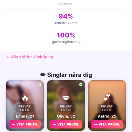
online nu
94%
svarsfrekvens
100%
gratis registrering
← Alla städer Jönköping
💋 Singlar nära dig
🔥
💋
💕
PRIVAT
PRIVAT
PRIVAT
FOTO
FOTO
FOTO
Emma, 21
Olivia, 32
Astrid, 25
👀 VISA PROFIL
👀 VISA PROFIL
👀 VISA PROFIL