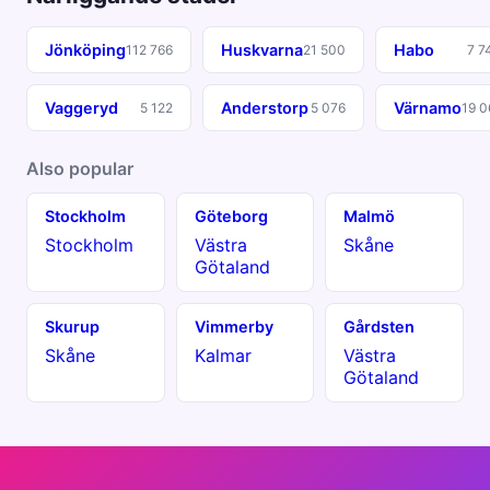
Jönköping
Huskvarna
Habo
112 766
21 500
7 7
Vaggeryd
Anderstorp
Värnamo
5 122
5 076
19 0
Also popular
Stockholm
Göteborg
Malmö
Stockholm
Västra
Skåne
Götaland
Skurup
Vimmerby
Gårdsten
Skåne
Kalmar
Västra
Götaland