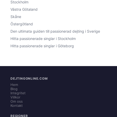
Stockholm
Västra Götaland
Skåne
Östergötland
Den ultimata guiden till passionerad dejting i Sverige
Hitta passionerade singlar i Stockholm
Hitta passionerade singlar i Göteborg
DEJTINGONLINE.COM
Hem
Blog
Integritet
Villkor
Om oss
Kontakt
REGIONER