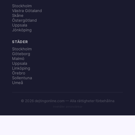
Stockholm
Västra Götaland
Skåne
Östergötland
Uppsala
Jönköping
STÄDER
Stockholm
Göteborg
Malmö
Uppsala
Linköping
Örebro
Sollentuna
Umeå
© 2026 dejtingonline.com — Alla rättigheter förbehållna
Innehåller annonslänkar