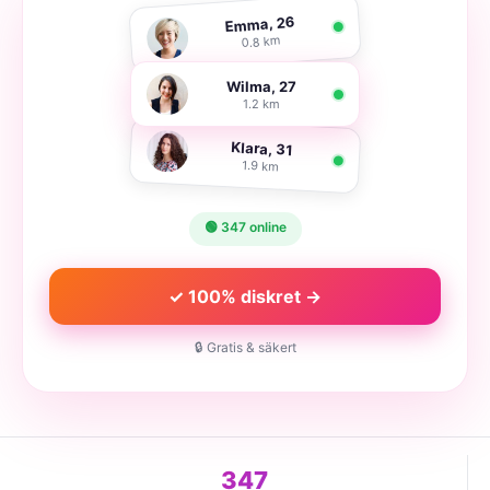
Emma, 26
0.8 km
Wilma, 27
1.2 km
Klara, 31
1.9 km
🟢 347 online
✓ 100% diskret →
🔒 Gratis & säkert
347