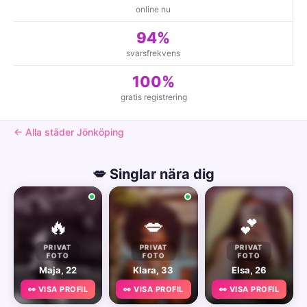
online nu
94%
svarsfrekvens
100%
gratis registrering
← Alla städer Jönköping
💋 Singlar nära dig
🔥
💋
💕
PRIVAT
PRIVAT
PRIVAT
FOTO
FOTO
FOTO
Maja, 22
Klara, 33
Elsa, 26
👀 VISA PROFIL
👀 VISA PROFIL
👀 VISA PROFIL