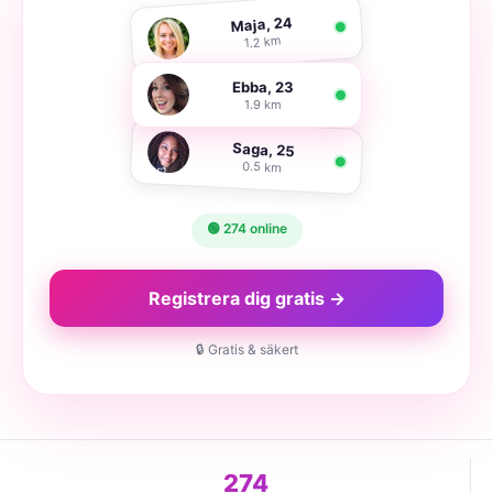
Maja, 24
1.2 km
Ebba, 23
1.9 km
Saga, 25
0.5 km
🟢 274 online
Registrera dig gratis →
🔒 Gratis & säkert
274