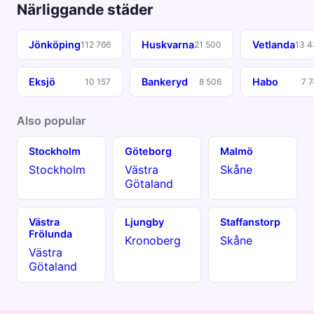
Närliggande städer
Jönköping
Huskvarna
Vetlanda
112 766
21 500
13 
Eksjö
Bankeryd
Habo
10 157
8 506
7 
Also popular
Stockholm
Göteborg
Malmö
Stockholm
Västra
Skåne
Götaland
Västra
Ljungby
Staffanstorp
Frölunda
Kronoberg
Skåne
Västra
Götaland