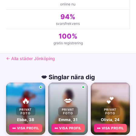
online nu
94%
svarsfrekvens
100%
gratis registrering
← Alla städer Jönköping
💋 Singlar nära dig
🔥
💋
💕
PRIVAT
PRIVAT
PRIVAT
FOTO
FOTO
FOTO
Ebba, 38
Emma, 31
Olivia, 24
👀 VISA PROFIL
👀 VISA PROFIL
👀 VISA PROFIL