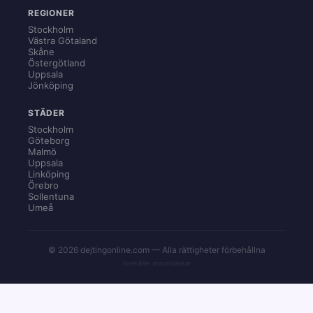
REGIONER
Stockholm
Västra Götaland
Skåne
Östergötland
Uppsala
Jönköping
STÄDER
Stockholm
Göteborg
Malmö
Uppsala
Linköping
Örebro
Sollentuna
Umeå
© 2026 dejtingonline.com — Alla rättigheter förbehållna
Innehåller annonslänkar