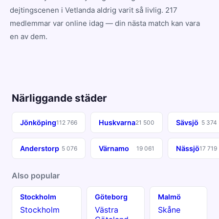
dejtingscenen i Vetlanda aldrig varit så livlig. 217
medlemmar var online idag — din nästa match kan vara
en av dem.
Närliggande städer
Jönköping
Huskvarna
Sävsjö
112 766
21 500
5 374
Anderstorp
Värnamo
Nässjö
5 076
19 061
17 719
Also popular
Stockholm
Göteborg
Malmö
Stockholm
Västra
Skåne