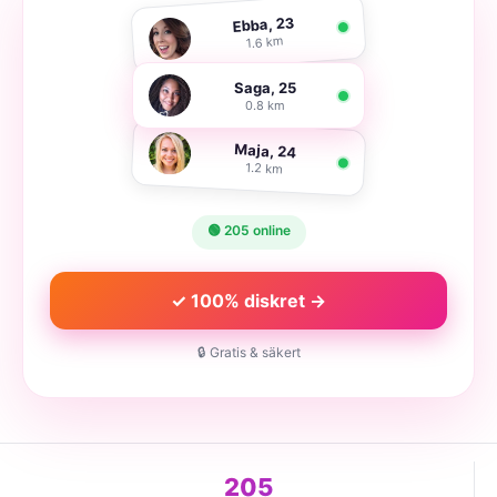
Ebba, 23
1.6 km
Saga, 25
0.8 km
Maja, 24
1.2 km
🟢 205 online
✓ 100% diskret →
🔒 Gratis & säkert
205