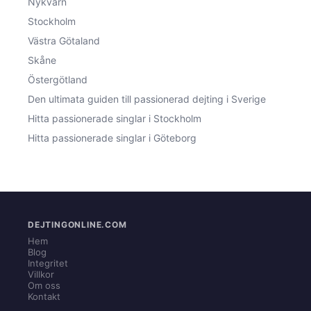
Nykvarn
Stockholm
Västra Götaland
Skåne
Östergötland
Den ultimata guiden till passionerad dejting i Sverige
Hitta passionerade singlar i Stockholm
Hitta passionerade singlar i Göteborg
DEJTINGONLINE.COM
Hem
Blog
Integritet
Villkor
Om oss
Kontakt