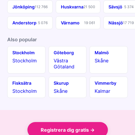
Jönköping
Huskvarna
Sävsjö
112 766
21 500
5 374
Anderstorp
Värnamo
Nässjö
5 076
19 061
17 719
Also popular
Stockholm
Göteborg
Malmö
Stockholm
Västra
Skåne
Götaland
Fisksätra
Skurup
Vimmerby
Stockholm
Skåne
Kalmar
Registrera dig gratis →