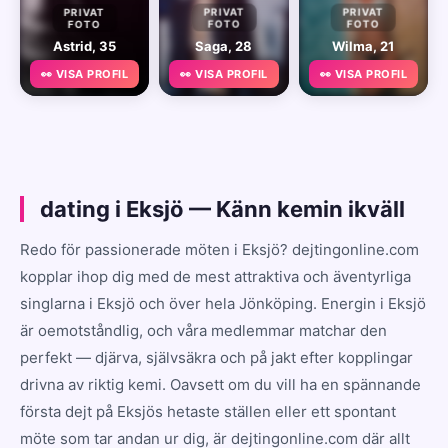
PRIVAT
PRIVAT
PRIVAT
FOTO
FOTO
FOTO
Astrid, 35
Saga, 28
Wilma, 21
👀 VISA PROFIL
👀 VISA PROFIL
👀 VISA PROFIL
dating i Eksjö — Känn kemin ikväll
Redo för passionerade möten i Eksjö? dejtingonline.com
kopplar ihop dig med de mest attraktiva och äventyrliga
singlarna i Eksjö och över hela Jönköping. Energin i Eksjö
är oemotståndlig, och våra medlemmar matchar den
perfekt — djärva, självsäkra och på jakt efter kopplingar
drivna av riktig kemi. Oavsett om du vill ha en spännande
första dejt på Eksjös hetaste ställen eller ett spontant
möte som tar andan ur dig, är dejtingonline.com där allt