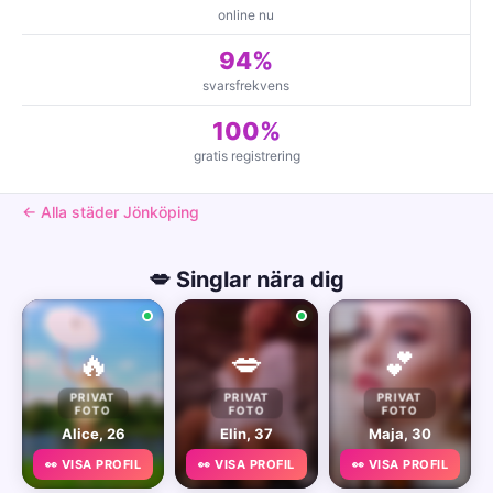
online nu
94%
svarsfrekvens
100%
gratis registrering
← Alla städer Jönköping
💋 Singlar nära dig
🔥
💋
💕
PRIVAT
PRIVAT
PRIVAT
FOTO
FOTO
FOTO
Alice, 26
Elin, 37
Maja, 30
👀 VISA PROFIL
👀 VISA PROFIL
👀 VISA PROFIL