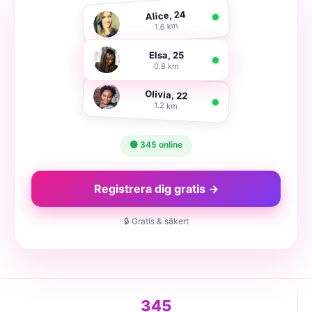
Alice, 24
1.6 km
Elsa, 25
0.8 km
Olivia, 22
1.2 km
🟢 345 online
Registrera dig gratis →
🔒 Gratis & säkert
345