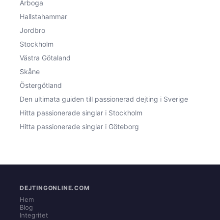
Arboga
Hallstahammar
Jordbro
Stockholm
Västra Götaland
Skåne
Östergötland
Den ultimata guiden till passionerad dejting i Sverige
Hitta passionerade singlar i Stockholm
Hitta passionerade singlar i Göteborg
DEJTINGONLINE.COM
Hem
Blog
Integritet