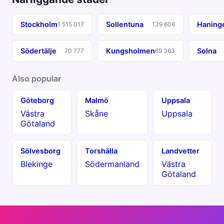
Stockholm
Sollentuna
Haning
1 515 017
139 606
Södertälje
Kungsholmen
Solna
70 777
69 363
Also popular
Göteborg
Malmö
Uppsala
Västra
Skåne
Uppsala
Götaland
Sölvesborg
Torshälla
Landvetter
Blekinge
Södermanland
Västra
Götaland