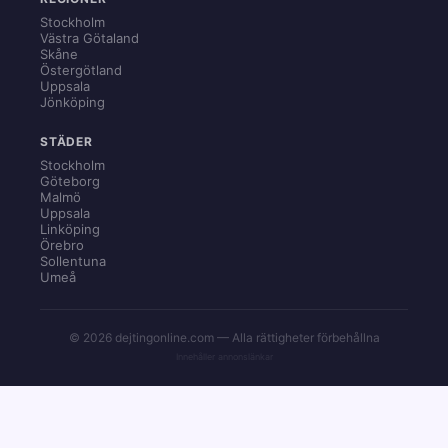
Stockholm
Västra Götaland
Skåne
Östergötland
Uppsala
Jönköping
STÄDER
Stockholm
Göteborg
Malmö
Uppsala
Linköping
Örebro
Sollentuna
Umeå
© 2026 dejtingonline.com — Alla rättigheter förbehållna
Innehåller annonslänkar