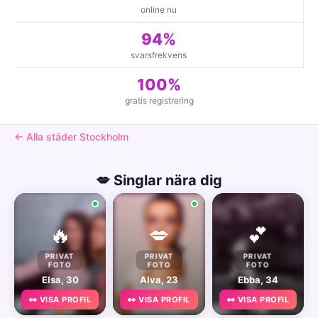
online nu
94%
svarsfrekvens
100%
gratis registrering
← Alla städer Stockholm
💋 Singlar nära dig
🔥
💋
💕
PRIVAT
PRIVAT
PRIVAT
FOTO
FOTO
FOTO
Elsa, 30
Alva, 23
Ebba, 34
👀 VISA PROFIL
👀 VISA PROFIL
👀 VISA PROFIL