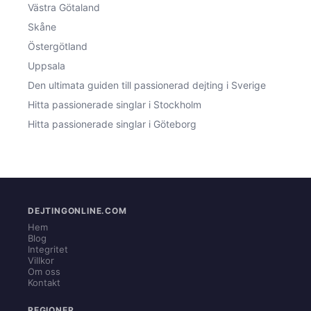
Västra Götaland
Skåne
Östergötland
Uppsala
Den ultimata guiden till passionerad dejting i Sverige
Hitta passionerade singlar i Stockholm
Hitta passionerade singlar i Göteborg
DEJTINGONLINE.COM
Hem
Blog
Integritet
Villkor
Om oss
Kontakt
REGIONER