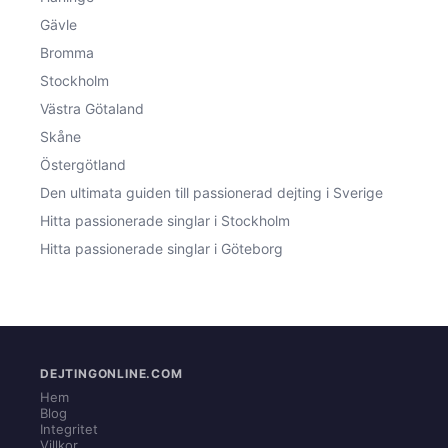
Gävle
Bromma
Stockholm
Västra Götaland
Skåne
Östergötland
Den ultimata guiden till passionerad dejting i Sverige
Hitta passionerade singlar i Stockholm
Hitta passionerade singlar i Göteborg
DEJTINGONLINE.COM
Hem
Blog
Integritet
Villkor