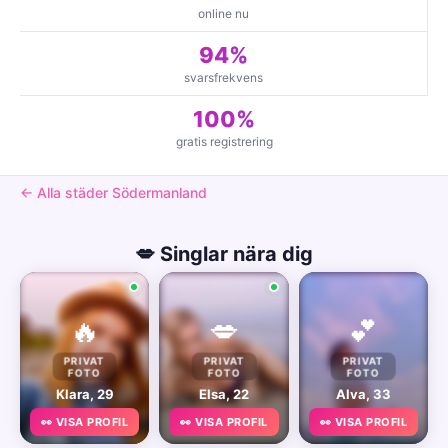
online nu
94%
svarsfrekvens
100%
gratis registrering
← Alla städer Södermanland
💋 Singlar nära dig
🔥
💋
💕
PRIVAT
PRIVAT
PRIVAT
FOTO
FOTO
FOTO
Klara, 29
Elsa, 22
Alva, 33
👀 VISA PROFIL
👀 VISA PROFIL
👀 VISA PROFIL