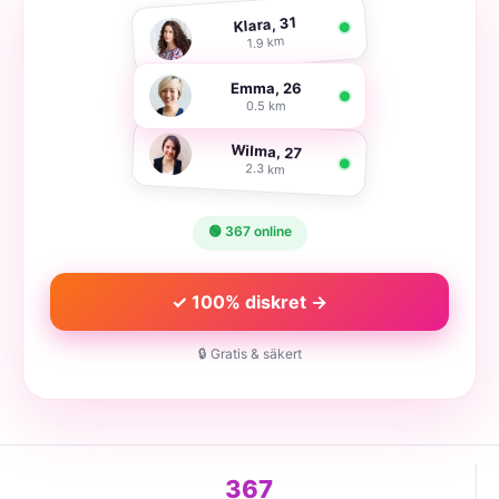
Klara, 31
1.9 km
Emma, 26
0.5 km
Wilma, 27
2.3 km
🟢 367 online
✓ 100% diskret →
🔒 Gratis & säkert
367