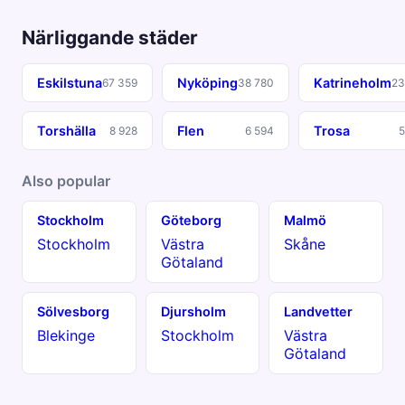
Närliggande städer
Eskilstuna
Nyköping
Katrineholm
67 359
38 780
23
Torshälla
Flen
Trosa
8 928
6 594
5
Also popular
Stockholm
Göteborg
Malmö
Stockholm
Västra
Skåne
Götaland
Sölvesborg
Djursholm
Landvetter
Blekinge
Stockholm
Västra
Götaland