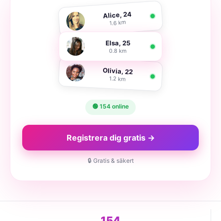
Alice, 24
1.6 km
Elsa, 25
0.8 km
Olivia, 22
1.2 km
🟢 154 online
Registrera dig gratis →
🔒 Gratis & säkert
154