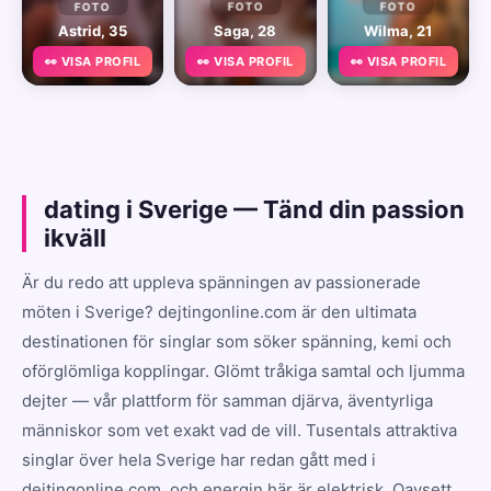
FOTO
FOTO
FOTO
Astrid, 35
Saga, 28
Wilma, 21
👀 VISA PROFIL
👀 VISA PROFIL
👀 VISA PROFIL
dating i Sverige — Tänd din passion
ikväll
Är du redo att uppleva spänningen av passionerade
möten i Sverige? dejtingonline.com är den ultimata
destinationen för singlar som söker spänning, kemi och
oförglömliga kopplingar. Glömt tråkiga samtal och ljumma
dejter — vår plattform för samman djärva, äventyrliga
människor som vet exakt vad de vill. Tusentals attraktiva
singlar över hela Sverige har redan gått med i
dejtingonline.com, och energin här är elektrisk. Oavsett