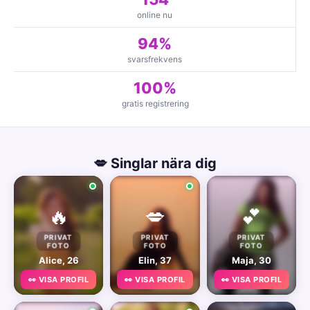
online nu
94%
svarsfrekvens
100%
gratis registrering
💋 Singlar nära dig
🔥
💋
💕
PRIVAT
PRIVAT
PRIVAT
FOTO
FOTO
FOTO
Alice, 26
Elin, 37
Maja, 30
👀 VISA PROFIL
👀 VISA PROFIL
👀 VISA PROFIL