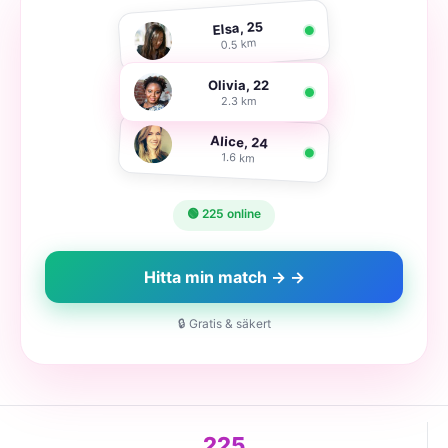
Elsa, 25
0.5 km
Olivia, 22
2.3 km
Alice, 24
1.6 km
🟢 225 online
Hitta min match → →
🔒 Gratis & säkert
225