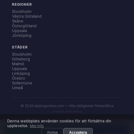
REGIONER
Stockholm
Västra Götaland
Skåne
Östergötland
Uppsala
Jönköping
STÄDER
Stockholm
Göteborg
Malmö
Uppsala
Linköping
Örebro
Sollentuna
Umeå
© 2026 dejtingonline.com — Alla rättigheter förbehållna
Innehåller annonslänkar
Denna webbplats använder cookies för att förbättra din
upplevelse.
Mer info
Hitta min match → →
Avvisa
Acceptera