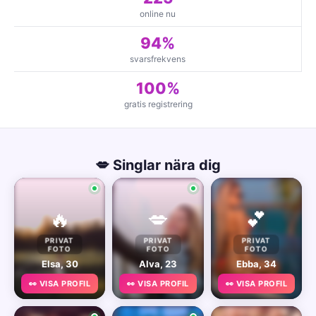
online nu
94%
svarsfrekvens
100%
gratis registrering
💋 Singlar nära dig
🔥
💋
💕
PRIVAT
PRIVAT
PRIVAT
FOTO
FOTO
FOTO
Elsa, 30
Alva, 23
Ebba, 34
👀 VISA PROFIL
👀 VISA PROFIL
👀 VISA PROFIL