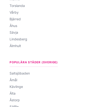
Torslanda
Vårby
Bjärred
Åhus
Sävja
Lindesberg
Älmhult
POPULÄRA STÄDER (SVERIGE)
Saltsjöbaden
Åmål
Kävlinge
Älta
Åstorp
Säffle