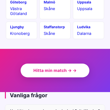
Göteborg
Malmö
Uppsala
Västra
Skåne
Uppsala
Götaland
Ljungby
Staffanstorp
Ludvika
Kronoberg
Skåne
Dalarna
Hitta min match → →
Vanliga frågor