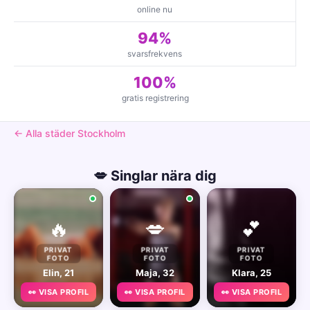
online nu
94%
svarsfrekvens
100%
gratis registrering
← Alla städer Stockholm
💋 Singlar nära dig
🔥
💋
💕
PRIVAT
PRIVAT
PRIVAT
FOTO
FOTO
FOTO
Elin, 21
Maja, 32
Klara, 25
👀 VISA PROFIL
👀 VISA PROFIL
👀 VISA PROFIL