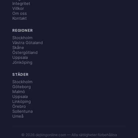
Integritet
Villkor
Om oss
Kontakt
REGIONER
Stockholm
Västra Götaland
Skåne
Östergötland
Uppsala
Jönköping
STÄDER
Stockholm
Göteborg
Malmö
Uppsala
Linköping
Örebro
Sollentuna
Umeå
© 2026 dejtingonline.com — Alla rättigheter förbehållna