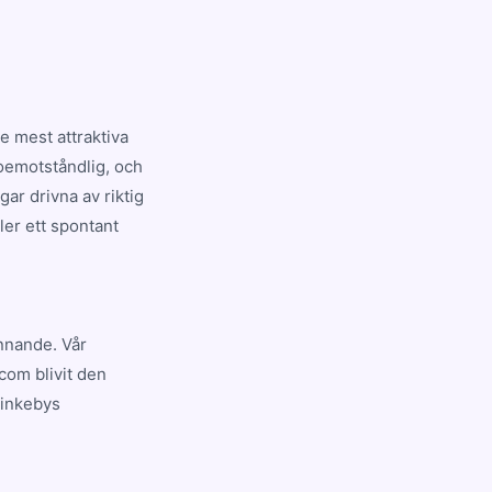
e mest attraktiva
 oemotståndlig, och
ar drivna av riktig
ler ett spontant
ännande. Vår
com blivit den
Rinkebys