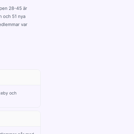
ppen 28-45 är
n och 51 nya
 medlemmar var
nkeby och