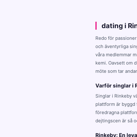
dating i R
Redo för passioner
och äventyrliga sin
våra medlemmar matc
kemi. Oavsett om du
möte som tar andan 
Varför singlar i
Singlar i Rinkeby v
plattform är byggd 
föredragna plattfo
dejtingscen är så o
Rinkeby: En le