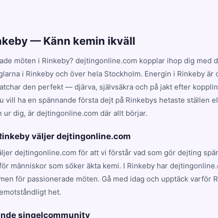
inkeby — Känn kemin ikväll
ade möten i Rinkeby? dejtingonline.com kopplar ihop dig med d
glarna i Rinkeby och över hela Stockholm. Energin i Rinkeby är
har den perfekt — djärva, självsäkra och på jakt efter koppling
 vill ha en spännande första dejt på Rinkebys hetaste ställen el
ur dig, är dejtingonline.com där allt börjar.
 Rinkeby väljer dejtingonline.com
äljer dejtingonline.com för att vi förstår vad som gör dejting sp
för människor som söker äkta kemi. I Rinkeby har dejtingonline.
rmen för passionerade möten. Gå med idag och upptäck varför 
emotståndligt het.
vande singelcommunity