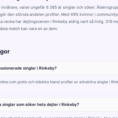
 invånare, varav ungefär 6 385 är singlar och söker. Åldersgru
utgör den största andelen profiler. Med 49% kvinnor i community
a vecka har dejtingscenen i Rinkeby aldrig varit så livlig. 319
nästa match kan vara en av dem.
ågor
assionerade singlar i Rinkeby?
nline.com gratis och bläddra bland profiler av attraktiva singlar i Ri
 singlar som söker heta dejter i Rinkeby?