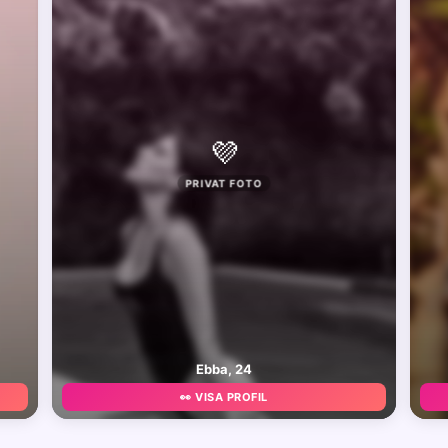
💜
PRIVAT FOTO
Ebba, 24
👀 VISA PROFIL