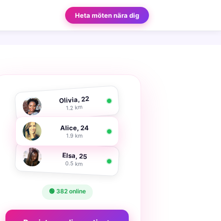
Heta möten nära dig
Olivia, 22
1.2 km
Alice, 24
1.9 km
Elsa, 25
0.5 km
🟢 382 online