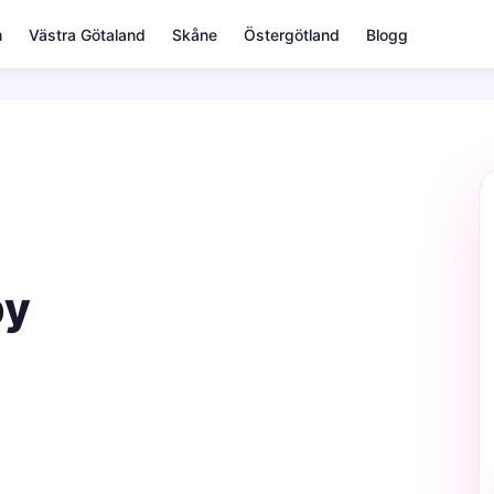
m
Västra Götaland
Skåne
Östergötland
Blogg
by