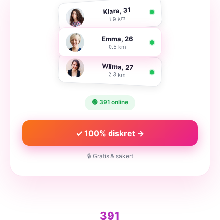
Klara, 31
1.9 km
Emma, 26
0.5 km
Wilma, 27
2.3 km
🟢 391 online
✓ 100% diskret →
🔒 Gratis & säkert
391