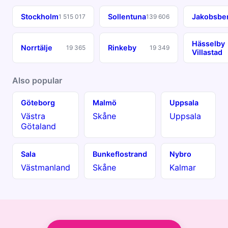
Stockholm
Sollentuna
Jakobsbe
1 515 017
139 606
Hässelby
Norrtälje
Rinkeby
19 365
19 349
Villastad
Also popular
Göteborg
Malmö
Uppsala
Västra
Skåne
Uppsala
Götaland
Sala
Bunkeflostrand
Nybro
Västmanland
Skåne
Kalmar