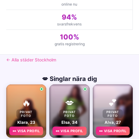
online nu
94%
svarsfrekvens
100%
gratis registrering
← Alla städer Stockholm
💋 Singlar nära dig
🔥
💋
💕
PRIVAT
PRIVAT
PRIVAT
FOTO
FOTO
FOTO
Klara, 23
Elsa, 34
Alva, 27
👀 VISA PROFIL
👀 VISA PROFIL
👀 VISA PROFIL