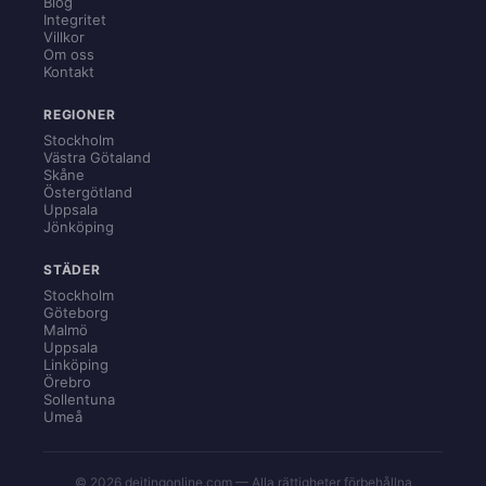
Blog
Integritet
Villkor
Om oss
Kontakt
REGIONER
Stockholm
Västra Götaland
Skåne
Östergötland
Uppsala
Jönköping
STÄDER
Stockholm
Göteborg
Malmö
Uppsala
Linköping
Örebro
Sollentuna
Umeå
© 2026 dejtingonline.com — Alla rättigheter förbehållna