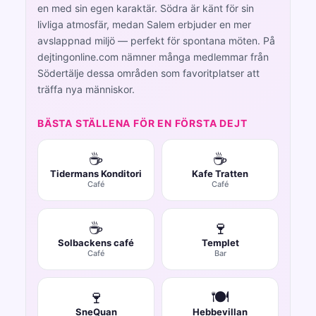
en med sin egen karaktär. Södra är känt för sin
livliga atmosfär, medan Salem erbjuder en mer
avslappnad miljö — perfekt för spontana möten. På
dejtingonline.com nämner många medlemmar från
Södertälje dessa områden som favoritplatser att
träffa nya människor.
BÄSTA STÄLLENA FÖR EN FÖRSTA DEJT
☕
☕
Tidermans Konditori
Kafe Tratten
Café
Café
☕
🍷
Solbackens café
Templet
Café
Bar
🍷
🍽️
SneQuan
Hebbevillan