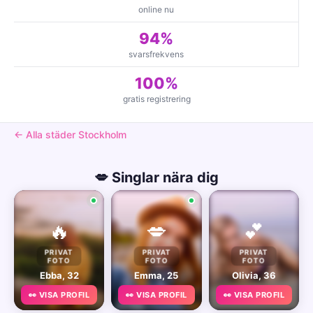
online nu
94%
svarsfrekvens
100%
gratis registrering
← Alla städer Stockholm
💋 Singlar nära dig
🔥
💋
💕
PRIVAT
PRIVAT
PRIVAT
FOTO
FOTO
FOTO
Ebba, 32
Emma, 25
Olivia, 36
👀 VISA PROFIL
👀 VISA PROFIL
👀 VISA PROFIL