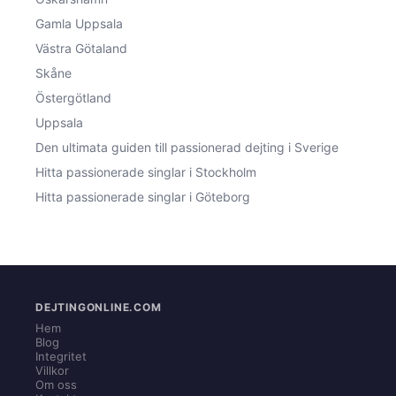
Gamla Uppsala
Västra Götaland
Skåne
Östergötland
Uppsala
Den ultimata guiden till passionerad dejting i Sverige
Hitta passionerade singlar i Stockholm
Hitta passionerade singlar i Göteborg
DEJTINGONLINE.COM
Hem
Blog
Integritet
Villkor
Om oss