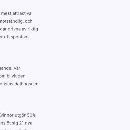
mest attraktiva
motståndlig, och
ar drivna av riktig
er ett spontant
nnande. Vår
om blivit den
enstas dejtingscen
Kvinnor utgör 50%
nslöt sig 21 nya