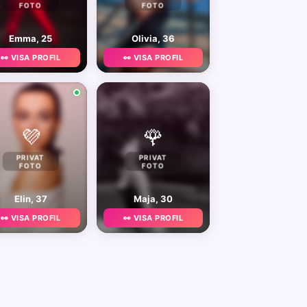
FOTO
FOTO
Emma, 25
Olivia, 36
👀 VISA PROFIL
👀 VISA PROFIL
💜
🌹
PRIVAT
PRIVAT
FOTO
FOTO
Elin, 37
Maja, 30
👀 VISA PROFIL
👀 VISA PROFIL