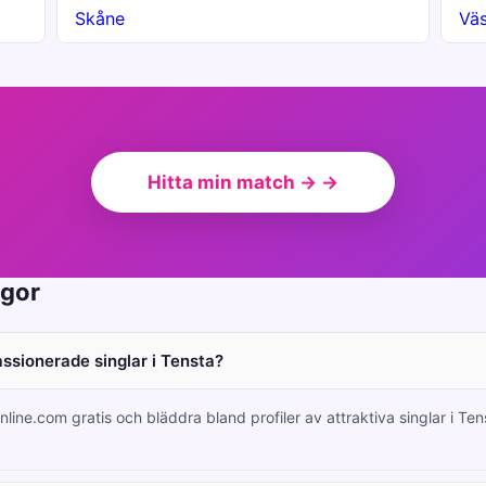
Skåne
Väs
Hitta min match → →
ågor
assionerade singlar i Tensta?
nline.com gratis och bläddra bland profiler av attraktiva singlar i Te