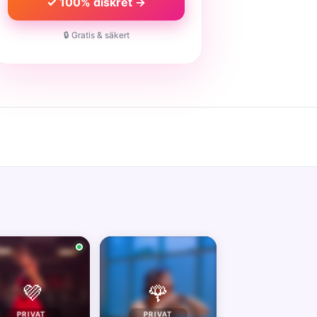
✓ 100% diskret →
🔒 Gratis & säkert
💜
🌹
PRIVAT
PRIVAT