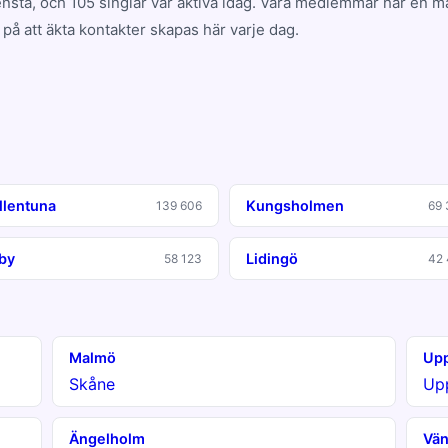
sta, och 105 singlar var aktiva idag. Våra medlemmar har en 
på att äkta kontakter skapas här varje dag.
llentuna
Kungsholmen
139 606
69 
by
Lidingö
58 123
42 
Malmö
Upp
Skåne
Up
Ängelholm
Vän