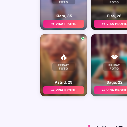
FOTO
FOTO
Klara, 35
Elsa, 28
👀 VISA PROFIL
👀 VISA PROFIL
🔥
💋
PRIVAT
PRIVAT
FOTO
FOTO
Astrid, 29
Saga, 22
👀 VISA PROFIL
👀 VISA PROFIL