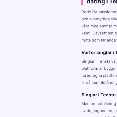
dating i T
Redo för passioner
och äventyrliga sin
våra medlemmar matc
kemi. Oavsett om du
möte som tar andan 
Varför singlar i
Singlar i Tensta vä
plattform är byggd 
föredragna plattfo
är så oemotståndlig
Singlar i Tensta 
Med en befolkning 
av dejtingpoolen, 