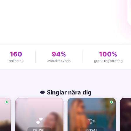
160
94%
100%
online nu
svarsfrekvens
gratis registrering
💋 Singlar nära dig
✨
💕
PRIVAT
PRIVAT