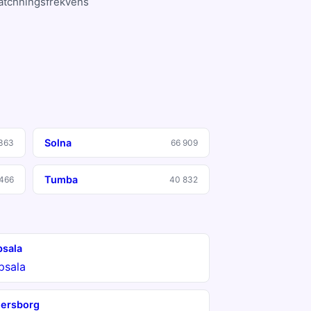
matchningsfrekvens
Solna
363
66 909
Tumba
466
40 832
sala
psala
ersborg