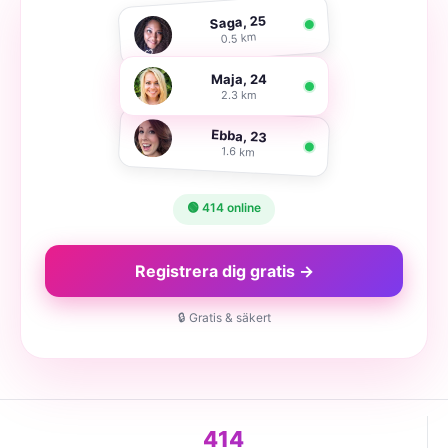
Saga, 25
0.5 km
Maja, 24
2.3 km
Ebba, 23
1.6 km
🟢 414 online
Registrera dig gratis →
🔒 Gratis & säkert
414