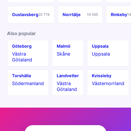
Gustavsberg
Norrtälje
Rinkeby
20 774
19 365
19
Also popular
Göteborg
Malmö
Uppsala
Västra
Skåne
Uppsala
Götaland
Torshälla
Landvetter
Kvissleby
Södermanland
Västra
Västernorrland
Götaland