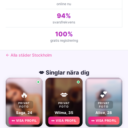
online nu
94%
svarsfrekvens
100%
gratis registrering
← Alla städer Stockholm
💋 Singlar nära dig
🔥
💋
💕
PRIVAT
PRIVAT
PRIVAT
FOTO
FOTO
FOTO
Saga, 24
Wilma, 35
Alice, 28
👀 VISA PROFIL
👀 VISA PROFIL
👀 VISA PROFIL