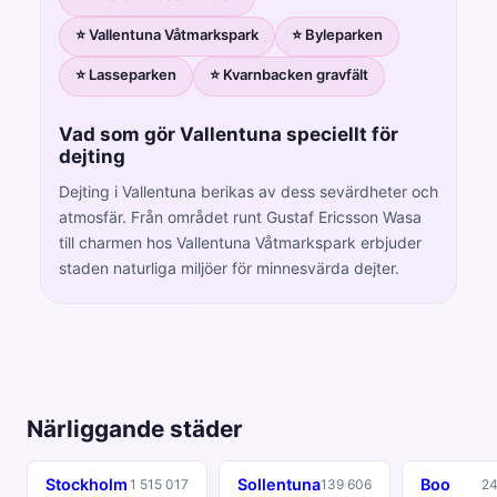
⭐ Vallentuna Våtmarkspark
⭐ Byleparken
⭐ Lasseparken
⭐ Kvarnbacken gravfält
Vad som gör Vallentuna speciellt för
dejting
Dejting i Vallentuna berikas av dess sevärdheter och
atmosfär. Från området runt Gustaf Ericsson Wasa
till charmen hos Vallentuna Våtmarkspark erbjuder
staden naturliga miljöer för minnesvärda dejter.
Närliggande städer
Stockholm
Sollentuna
Boo
1 515 017
139 606
24