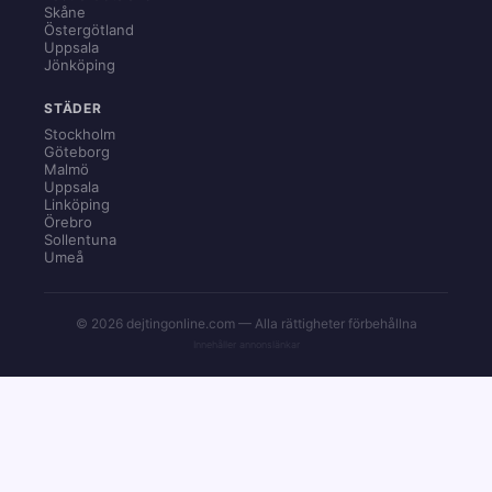
Skåne
Östergötland
Uppsala
Jönköping
STÄDER
Stockholm
Göteborg
Malmö
Uppsala
Linköping
Örebro
Sollentuna
Umeå
© 2026 dejtingonline.com — Alla rättigheter förbehållna
Innehåller annonslänkar