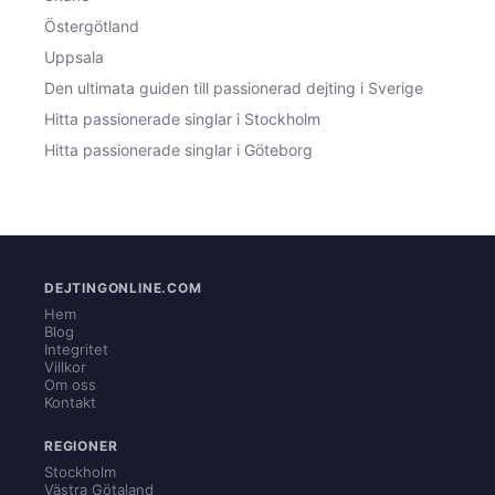
Östergötland
Uppsala
Den ultimata guiden till passionerad dejting i Sverige
Hitta passionerade singlar i Stockholm
Hitta passionerade singlar i Göteborg
DEJTINGONLINE.COM
Hem
Blog
Integritet
Villkor
Om oss
Kontakt
REGIONER
Stockholm
Västra Götaland