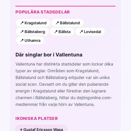
POPULÄRA STADSDELAR
📍 Kragstalund
📍 Bällstalund
📍 Bällstaberg
📍 Bällsta
📍 Lovisedal
📍 Uthamra
Där singlar bor i Vallentuna
Vallentuna har distinkta stadsdelar som lockar olika
typer av singlar. Områden som Kragstalund,
Bällstalund och Bällstaberg erbjuder var sin unika
social scen. Oavsett om du gillar den pulserande
energin i Kragstalund eller föredrar den lugnare
charmen i Bällstaberg, hittar du dejtingonline.com-
medlemmar från varje hörn av Vallentuna.
IKONISKA PLATSER
⭐ Gustaf Ericsson Wasa