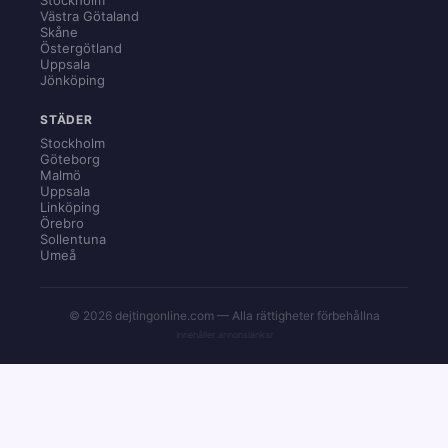
Västra Götaland
Skåne
Östergötland
Uppsala
Jönköping
STÄDER
Stockholm
Göteborg
Malmö
Uppsala
Linköping
Örebro
Sollentuna
Umeå
© 2026 dejtingonline.com — Alla rättigheter förbehållna
Innehåller annonslänkar