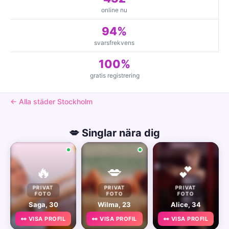
online nu
94%
svarsfrekvens
100%
gratis registrering
← Alla städer Stockholm
💋 Singlar nära dig
🔥
💋
💕
PRIVAT
PRIVAT
PRIVAT
FOTO
FOTO
FOTO
Saga, 30
Wilma, 23
Alice, 34
👀 VISA PROFIL
👀 VISA PROFIL
👀 VISA PROFIL