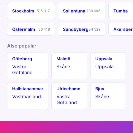
Stockholm
Sollentuna
Tumba
1 515 017
139 606
Östermalm
Sundbyberg
Åkersber
36 418
34 529
Also popular
Göteborg
Malmö
Uppsala
Västra
Skåne
Uppsala
Götaland
Hallstahammar
Ulricehamn
Bjuv
Västmanland
Västra
Skåne
Götaland