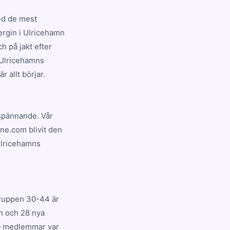
ed de mest
ergin i Ulricehamn
h på jakt efter
å Ulricehamns
 allt börjar.
 spännande. Vår
ne.com blivit den
Ulricehamns
gruppen 30-44 är
yn och 28 nya
210 medlemmar var