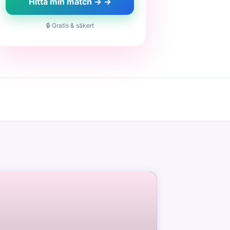
Hitta min match → →
🔒 Gratis & säkert