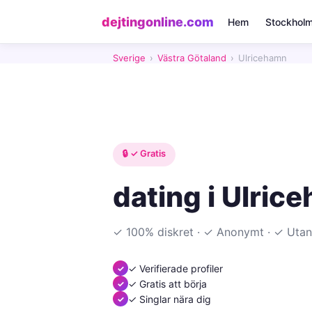
dejtingonline.com
Hem
Stockhol
Sverige
›
Västra Götaland
›
Ulricehamn
🔒 ✓ Gratis
dating i Ulric
✓ 100% diskret · ✓ Anonymt · ✓ Utan
✓ Verifierade profiler
✓ Gratis att börja
✓ Singlar nära dig