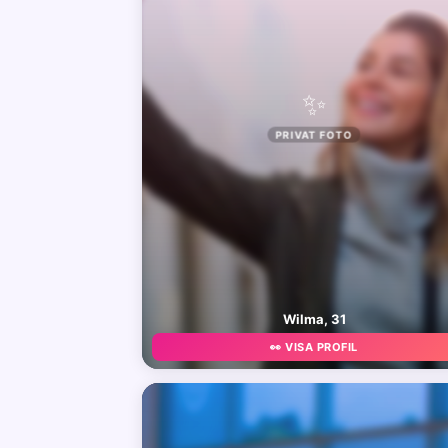
✨
PRIVAT FOTO
Wilma, 31
👀 VISA PROFIL