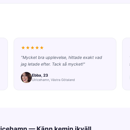
★★★★★
"Mycket bra upplevelse, hittade exakt vad
jag letade efter. Tack så mycket!"
Ebba, 23
Ulricehamn, Västra Götaland
lricehamn — Känn kemin ikväll