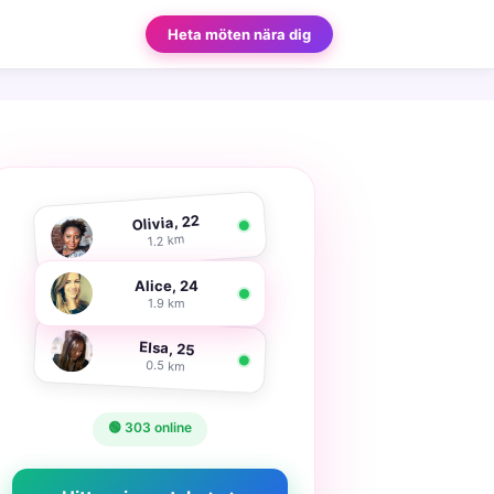
Heta möten nära dig
Olivia, 22
1.2 km
Alice, 24
1.9 km
Elsa, 25
0.5 km
🟢 303 online