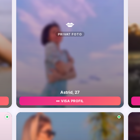
💋
PRIVAT FOTO
Astrid, 27
👀 VISA PROFIL