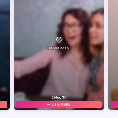
💜
PRIVAT FOTO
Ebba, 36
👀 VISA PROFIL