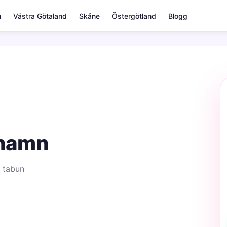
m
Västra Götaland
Skåne
Östergötland
Blogg
ehamn
 tabun