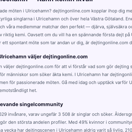
ade möten i Ulricehamn? dejtingonline.com kopplar ihop dig m
tyrliga singlarna i Ulricehamn och över hela Västra Götaland. En
och våra medlemmar matchar den perfekt — djärva, självsäkra oc
v riktig kemi. Oavsett om du vill ha en spännande första dejt p
r ett spontant möte som tar andan ur dig, är dejtingonline.com där
 Ulricehamn väljer dejtingonline.com
n väljer dejtingonline.com för att vi förstår vad som gör dejting
för människor som söker äkta kemi. I Ulricehamn har dejtingonli
rmen för passionerade möten. Gå med idag och upptäck varför 
emotståndligt het.
 levande singelcommunity
629 invånare, varav ungefär 3 508 är singlar och söker. Ålders
utgör den största andelen profiler. Med 49% kvinnor i communit
a vecka har dejtingscenen i Ulricehamn aldrig varit så livlig. 