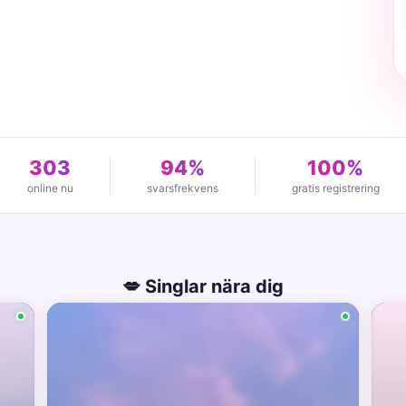
303
94%
100%
online nu
svarsfrekvens
gratis registrering
💋 Singlar nära dig