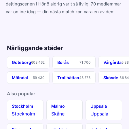
dejtingscenen i Hönö aldrig varit så livlig. 70 medlemmar
var online idag — din nästa match kan vara en av dem.
Närliggande städer
Göteborg
Borås
Vårgårda
608 462
71 700
5 3
Mölndal
Trollhättan
Skövde
59 430
48 573
36 8
Also popular
Stockholm
Malmö
Uppsala
Stockholm
Skåne
Uppsala