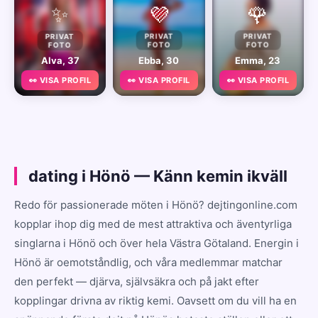
✨
💜
🌹
PRIVAT
PRIVAT
PRIVAT
FOTO
FOTO
FOTO
Alva, 37
Ebba, 30
Emma, 23
👀 VISA PROFIL
👀 VISA PROFIL
👀 VISA PROFIL
dating i Hönö — Känn kemin ikväll
Redo för passionerade möten i Hönö? dejtingonline.com
kopplar ihop dig med de mest attraktiva och äventyrliga
singlarna i Hönö och över hela Västra Götaland. Energin i
Hönö är oemotståndlig, och våra medlemmar matchar
den perfekt — djärva, självsäkra och på jakt efter
kopplingar drivna av riktig kemi. Oavsett om du vill ha en