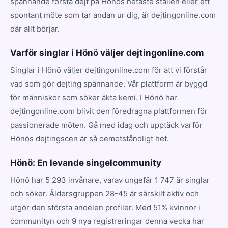
spännande första dejt på Hönös hetaste ställen eller ett
spontant möte som tar andan ur dig, är dejtingonline.com
där allt börjar.
Varför singlar i Hönö väljer dejtingonline.com
Singlar i Hönö väljer dejtingonline.com för att vi förstår
vad som gör dejting spännande. Vår plattform är byggd
för människor som söker äkta kemi. I Hönö har
dejtingonline.com blivit den föredragna plattformen för
passionerade möten. Gå med idag och upptäck varför
Hönös dejtingscen är så oemotståndligt het.
Hönö: En levande singelcommunity
Hönö har 5 293 invånare, varav ungefär 1 747 är singlar
och söker. Åldersgruppen 28-45 är särskilt aktiv och
utgör den största andelen profiler. Med 51% kvinnor i
communityn och 9 nya registreringar denna vecka har