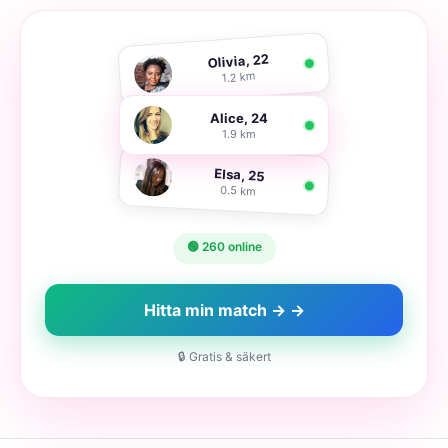
Olivia, 22
1.2 km
Alice, 24
1.9 km
Elsa, 25
0.5 km
🟢 260 online
Hitta min match → →
🔒 Gratis & säkert