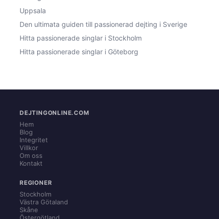
Uppsala
Den ultimata guiden till passionerad dejting i Sverige
Hitta passionerade singlar i Stockholm
Hitta passionerade singlar i Göteborg
DEJTINGONLINE.COM
Hem
Blog
Integritet
Villkor
Om oss
Kontakt
REGIONER
Stockholm
Västra Götaland
Skåne
Östergötland