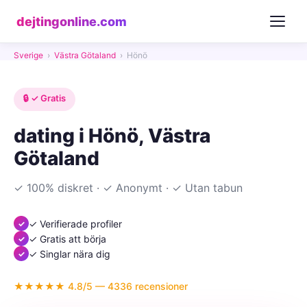
dejtingonline.com
Sverige
›
Västra Götaland
›
Hönö
🔒 ✓ Gratis
dating i Hönö, Västra
Götaland
✓ 100% diskret · ✓ Anonymt · ✓ Utan tabun
✓ Verifierade profiler
✓ Gratis att börja
✓ Singlar nära dig
★★★★★ 4.8/5 — 4336 recensioner