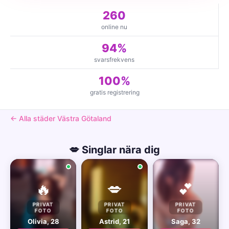
260
online nu
94%
svarsfrekvens
100%
gratis registrering
← Alla städer Västra Götaland
💋 Singlar nära dig
🔥
💋
💕
PRIVAT
PRIVAT
PRIVAT
FOTO
FOTO
FOTO
Olivia, 28
Astrid, 21
Saga, 32