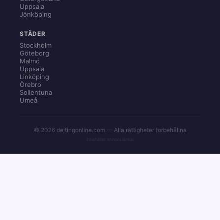
Uppsala
Jönköping
STÄDER
Stockholm
Göteborg
Malmö
Uppsala
Linköping
Örebro
Sollentuna
Umeå
© 2026 dejtingonline.com — Alla rättigheter förbehållna
Innehåller annonslänkar