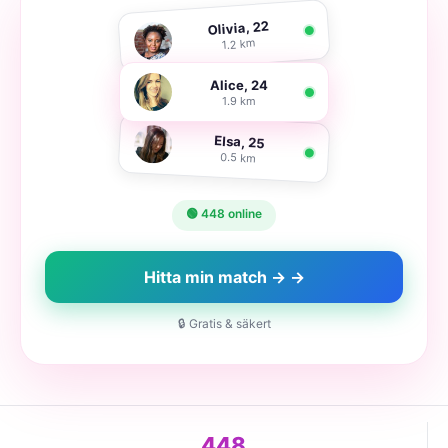
Olivia, 22
1.2 km
Alice, 24
1.9 km
Elsa, 25
0.5 km
🟢 448 online
Hitta min match → →
🔒 Gratis & säkert
448