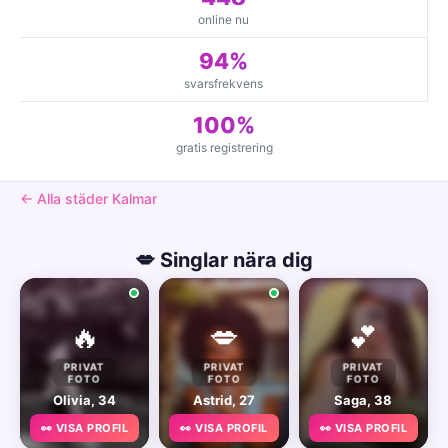
online nu
94%
svarsfrekvens
100%
gratis registrering
← Alla städer Kalmar
💋 Singlar nära dig
🔥
💋
💕
PRIVAT
PRIVAT
PRIVAT
FOTO
FOTO
FOTO
Olivia, 34
Astrid, 27
Saga, 38
👀 VISA PROFIL
👀 VISA PROFIL
👀 VISA PROFIL