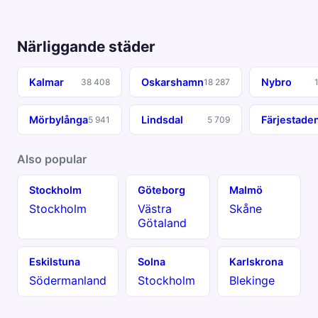
Närliggande städer
Kalmar
Oskarshamn
Nybro
38 408
18 287
Mörbylånga
Lindsdal
Färjestade
5 941
5 709
Also popular
Stockholm
Göteborg
Malmö
Stockholm
Västra
Skåne
Götaland
Eskilstuna
Solna
Karlskrona
Södermanland
Stockholm
Blekinge