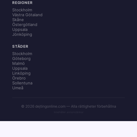
REGIONER
Stockholm
Västra Götaland
Skåne
Östergötland
Uppsala
Jönköping
STÄDER
Stockholm
Göteborg
Malmö
Uppsala
Linköping
Örebro
Sollentuna
Umeå
© 2026 dejtingonline.com — Alla rättigheter förbehållna
Innehåller annonslänkar