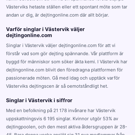
Västerviks hetaste ställen eller ett spontant möte som tar
andan ur dig, är dejtingonline.com där allt börjar.
Varför singlar i Västervik väljer
dejtingonline.com
Singlar i Västervik väljer dejtingonline.com för att vi
förstår vad som gör dejting spännande. Vår plattform är
byggd för människor som söker äkta kemi. I Västervik har
dejtingonline.com blivit den föredragna plattformen för
passionerade möten. Gå med idag och upptäck varför
Västerviks dejtingscen är så oemotståndligt het.
Singlar i Västervik i siffror
Med en befolkning på 21 178 invånare har Västervik
uppskattningsvis 6 195 singlar. Kvinnor utgör 53% av
dejtingpoolen, och den mest aktiva åldersgruppen är 28-
45. Bara denna vecka anslöt sig 31 nya medlemmar från