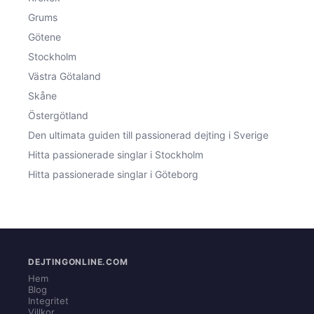
Grums
Götene
Stockholm
Västra Götaland
Skåne
Östergötland
Den ultimata guiden till passionerad dejting i Sverige
Hitta passionerade singlar i Stockholm
Hitta passionerade singlar i Göteborg
DEJTINGONLINE.COM
Hem
Blog
Integritet
Villkor