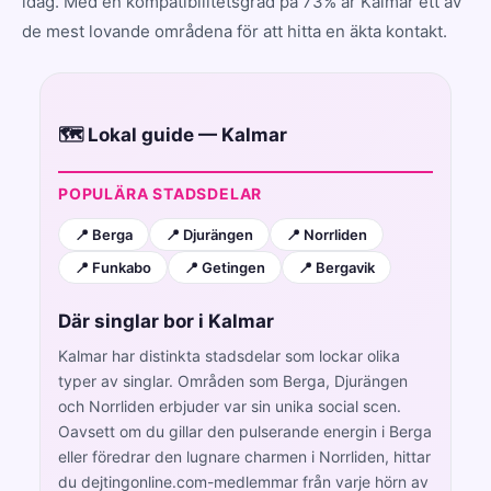
idag. Med en kompatibilitetsgrad på 73% är Kalmar ett av
de mest lovande områdena för att hitta en äkta kontakt.
🗺️ Lokal guide — Kalmar
POPULÄRA STADSDELAR
📍 Berga
📍 Djurängen
📍 Norrliden
📍 Funkabo
📍 Getingen
📍 Bergavik
Där singlar bor i Kalmar
Kalmar har distinkta stadsdelar som lockar olika
typer av singlar. Områden som Berga, Djurängen
och Norrliden erbjuder var sin unika social scen.
Oavsett om du gillar den pulserande energin i Berga
eller föredrar den lugnare charmen i Norrliden, hittar
du dejtingonline.com-medlemmar från varje hörn av