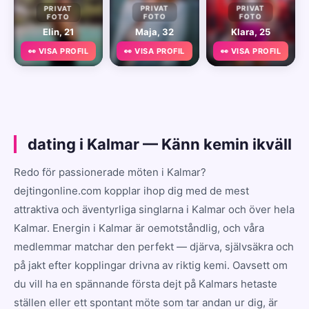
PRIVAT
PRIVAT
PRIVAT
FOTO
FOTO
FOTO
Elin, 21
Maja, 32
Klara, 25
👀 VISA PROFIL
👀 VISA PROFIL
👀 VISA PROFIL
dating i Kalmar — Känn kemin ikväll
Redo för passionerade möten i Kalmar?
dejtingonline.com kopplar ihop dig med de mest
attraktiva och äventyrliga singlarna i Kalmar och över hela
Kalmar. Energin i Kalmar är oemotståndlig, och våra
medlemmar matchar den perfekt — djärva, självsäkra och
på jakt efter kopplingar drivna av riktig kemi. Oavsett om
du vill ha en spännande första dejt på Kalmars hetaste
ställen eller ett spontant möte som tar andan ur dig, är