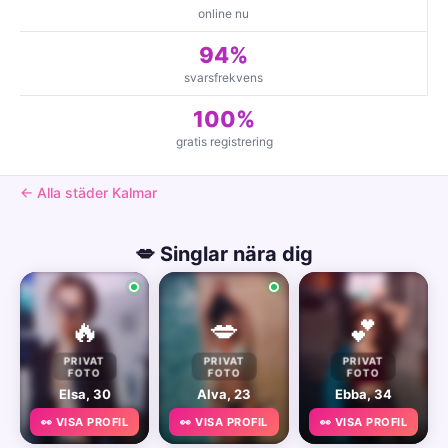
online nu
94%
svarsfrekvens
100%
gratis registrering
← Alla städer Kalmar
💋 Singlar nära dig
🔥
💋
💕
PRIVAT
PRIVAT
PRIVAT
FOTO
FOTO
FOTO
Elsa, 30
Alva, 23
Ebba, 34
👀 VISA PROFIL
👀 VISA PROFIL
👀 VISA PROFIL