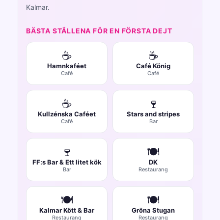
Kalmar.
BÄSTA STÄLLENA FÖR EN FÖRSTA DEJT
☕
☕
Hamnkaféet
Café König
Café
Café
☕
🍷
Kullzénska Caféet
Stars and stripes
Café
Bar
🍷
🍽️
FF:s Bar & Ett litet kök
DK
Bar
Restaurang
🍽️
🍽️
Kalmar Kött & Bar
Gröna Stugan
Restaurang
Restaurang