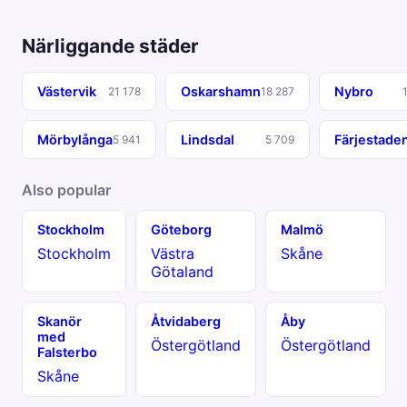
Närliggande städer
Västervik
Oskarshamn
Nybro
21 178
18 287
Mörbylånga
Lindsdal
Färjestade
5 941
5 709
Also popular
Stockholm
Göteborg
Malmö
Stockholm
Västra
Skåne
Götaland
Skanör
Åtvidaberg
Åby
med
Östergötland
Östergötland
Falsterbo
Skåne