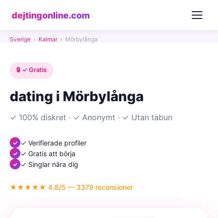
dejtingonline.com
Sverige
›
Kalmar
›
Mörbylånga
🔒 ✓ Gratis
dating i Mörbylånga
✓ 100% diskret · ✓ Anonymt · ✓ Utan tabun
✓ Verifierade profiler
✓ Gratis att börja
✓ Singlar nära dig
★★★★★ 4.8/5 — 3379 recensioner