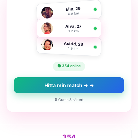
Elin, 29
0.8 km
Alva, 27
1.2 km
Astrid, 28
1.9 km
🟢 354 online
Hitta min match → →
🔒 Gratis & säkert
354