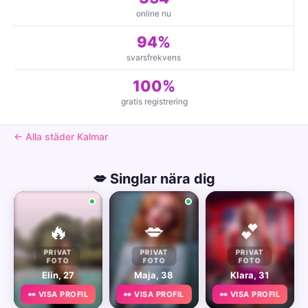
online nu
94%
svarsfrekvens
100%
gratis registrering
← Alla städer Kalmar
💋 Singlar nära dig
🔥
💋
💕
PRIVAT
PRIVAT
PRIVAT
FOTO
FOTO
FOTO
Elin, 27
Maja, 38
Klara, 31
👀 VISA PROFIL
👀 VISA PROFIL
👀 VISA PROFIL