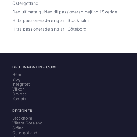
Östergötland
Den ultimata guiden till passionerad dejting i Sverige
Hitta passionerade singlar i Stockholm
Hitta passionerade singlar i Göteborg
DEJTINGONLINE.COM
Hem
Blog
Integritet
Villkor
Om oss
Kontakt
REGIONER
Stockholm
Västra Götaland
Skåne
Östergötland