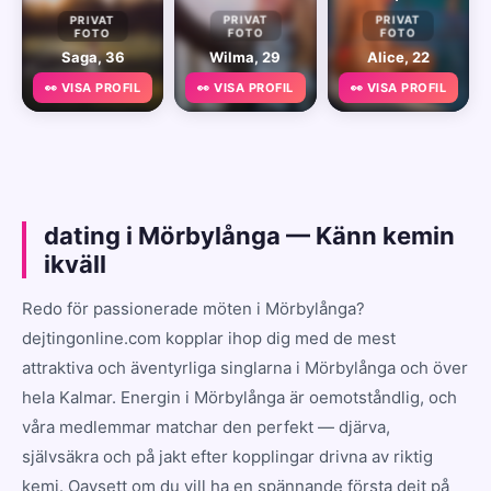
PRIVAT
PRIVAT
PRIVAT
FOTO
FOTO
FOTO
Saga, 36
Wilma, 29
Alice, 22
👀 VISA PROFIL
👀 VISA PROFIL
👀 VISA PROFIL
dating i Mörbylånga — Känn kemin
ikväll
Redo för passionerade möten i Mörbylånga?
dejtingonline.com kopplar ihop dig med de mest
attraktiva och äventyrliga singlarna i Mörbylånga och över
hela Kalmar. Energin i Mörbylånga är oemotståndlig, och
våra medlemmar matchar den perfekt — djärva,
självsäkra och på jakt efter kopplingar drivna av riktig
kemi. Oavsett om du vill ha en spännande första dejt på