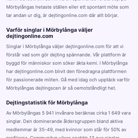
Mörbylångas hetaste ställen eller ett spontant möte som
tar andan ur dig, är dejtingonline.com där allt börjar.
Varför singlar i Mörbylånga väljer
dejtingonline.com
Singlar i Mörbylånga väljer dejtingonline.com för att vi
förstår vad som gör dejting spännande. Vår plattform är
byggd för människor som söker äkta kemi. I Mörbylånga
har dejtingonline.com blivit den föredragna plattformen
för passionerade möten. Gå med idag och upptäck varför
Mörbylångas dejtingscen är så oemotståndligt het.
Dejtingstatistik för Mörbylånga
Av Mörbylångas 5 941 invånare beräknas cirka 1 649 vara
singlar. Den dominerande åldersgruppen bland aktiva
medlemmar är 35-49, med kvinnor som står för 50% av
profilerna. Communityn växer snabbt: 13 nya singlar