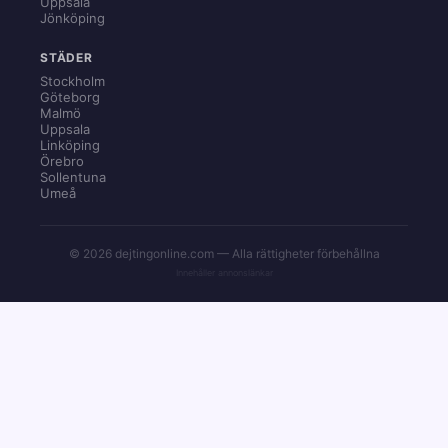
Uppsala
Jönköping
STÄDER
Stockholm
Göteborg
Malmö
Uppsala
Linköping
Örebro
Sollentuna
Umeå
© 2026 dejtingonline.com — Alla rättigheter förbehållna
Innehåller annonslänkar