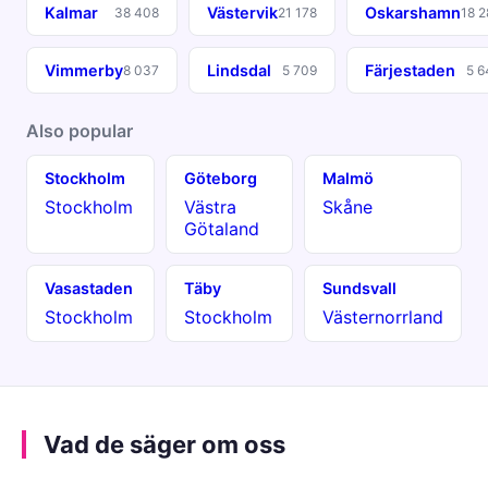
Kalmar
Västervik
Oskarshamn
38 408
21 178
18 2
Vimmerby
Lindsdal
Färjestaden
8 037
5 709
5 6
Also popular
Stockholm
Göteborg
Malmö
Stockholm
Västra
Skåne
Götaland
Vasastaden
Täby
Sundsvall
Stockholm
Stockholm
Västernorrland
Vad de säger om oss