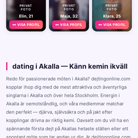
PRIVAT
PRIVAT
PRIVAT
FOTO
FOTO
FOTO
Elin, 21
Maja, 32
Klara, 25
👀 VISA PROFIL
👀 VISA PROFIL
👀 VISA PROFIL
dating i Akalla — Känn kemin ikväll
Redo för passionerade möten i Akalla? dejtingonline.com
kopplar ihop dig med de mest attraktiva och äventyrliga
singlarna i Akalla och över hela Stockholm. Energin i
Akalla är oemotståndlig, och våra medlemmar matchar
den perfekt — djärva, självsäkra och på jakt efter
kopplingar drivna av riktig kemi. Oavsett om du vill ha en
spännande första dejt på Akallas hetaste ställen eller ett
spontant möte som tar andan ur dig, är dejtingonline.com