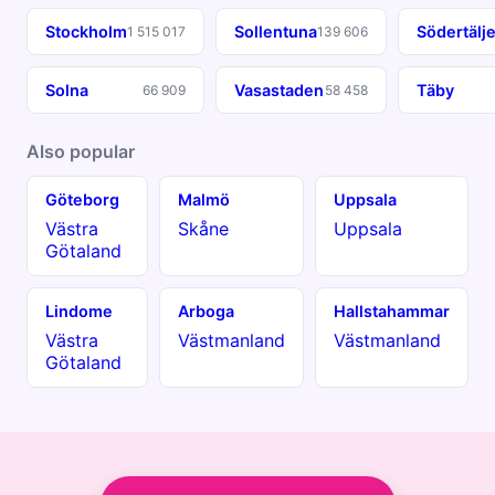
Stockholm
Sollentuna
Södertälj
1 515 017
139 606
Solna
Vasastaden
Täby
66 909
58 458
Also popular
Göteborg
Malmö
Uppsala
Västra
Skåne
Uppsala
Götaland
Lindome
Arboga
Hallstahammar
Västra
Västmanland
Västmanland
Götaland