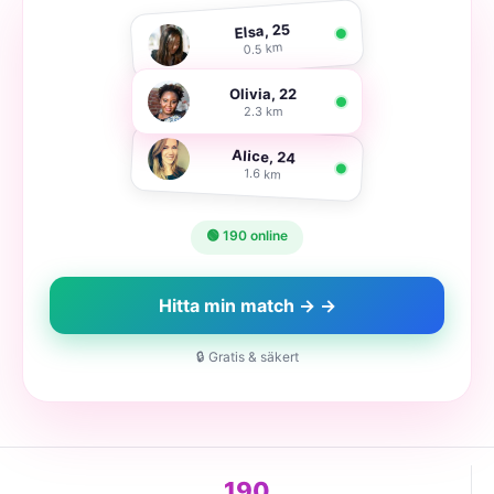
Elsa, 25
0.5 km
Olivia, 22
2.3 km
Alice, 24
1.6 km
🟢 190 online
Hitta min match → →
🔒 Gratis & säkert
190