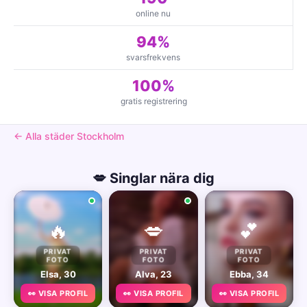
online nu
94%
svarsfrekvens
100%
gratis registrering
← Alla städer Stockholm
💋 Singlar nära dig
🔥
💋
💕
PRIVAT
PRIVAT
PRIVAT
FOTO
FOTO
FOTO
Elsa, 30
Alva, 23
Ebba, 34
👀 VISA PROFIL
👀 VISA PROFIL
👀 VISA PROFIL