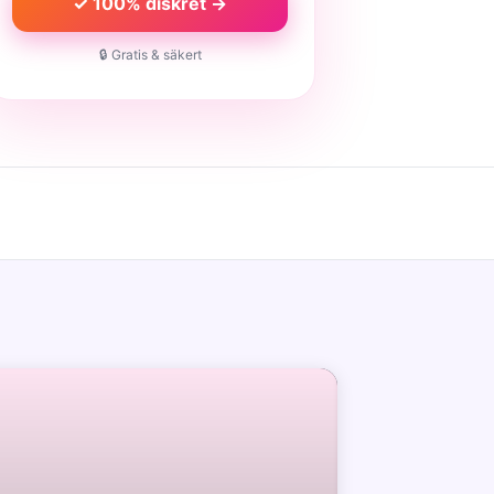
✓ 100% diskret →
🔒 Gratis & säkert