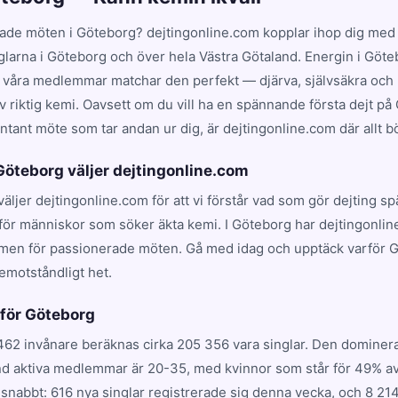
ade möten i Göteborg? dejtingonline.com kopplar ihop dig med 
glarna i Göteborg och över hela Västra Götaland. Energin i Göte
 våra medlemmar matchar den perfekt — djärva, självsäkra och p
v riktig kemi. Oavsett om du vill ha en spännande första dejt p
ontant möte som tar andan ur dig, är dejtingonline.com där allt bö
 Göteborg väljer dejtingonline.com
väljer dejtingonline.com för att vi förstår vad som gör dejting s
för människor som söker äkta kemi. I Göteborg har dejtingonlin
rmen för passionerade möten. Gå med idag och upptäck varför 
emotståndligt het.
 för Göteborg
62 invånare beräknas cirka 205 356 vara singlar. Den domine
d aktiva medlemmar är 20-35, med kvinnor som står för 49% av 
nabbt: 616 nya singlar registrerade sig denna vecka, och 8 21