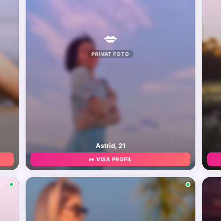
💋
PRIVAT FOTO
Astrid, 21
👀 VISA PROFIL