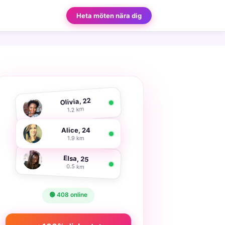
Heta möten nära dig
Olivia, 22
1.2 km
Alice, 24
1.9 km
Elsa, 25
0.5 km
🟢 408 online