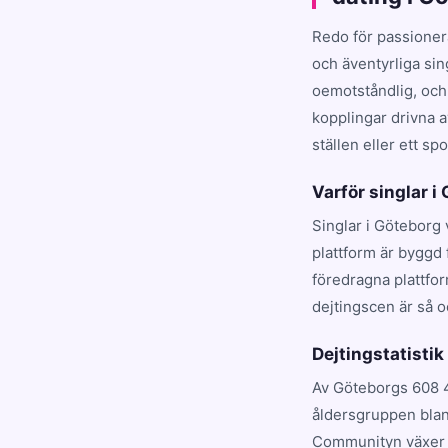
Redo för passioner
och äventyrliga sin
oemotståndlig, och
kopplingar drivna a
ställen eller ett sp
Varför singlar i
Singlar i Göteborg 
plattform är byggd 
föredragna plattfo
dejtingscen är så o
Dejtingstatistik
Av Göteborgs 608 4
åldersgruppen blan
Communityn växer s