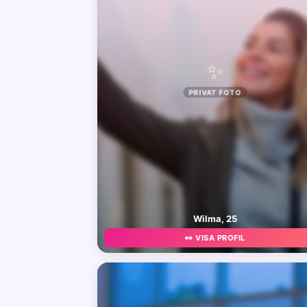
✨
PRIVAT FOTO
Wilma, 25
👀 VISA PROFIL