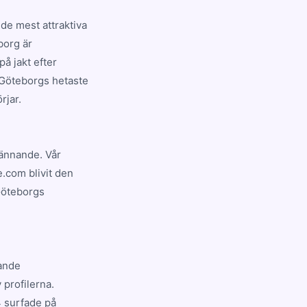
de mest attraktiva
borg är
å jakt efter
å Göteborgs hetaste
rjar.
pännande. Vår
e.com blivit den
Göteborgs
rande
profilerna.
4 surfade på