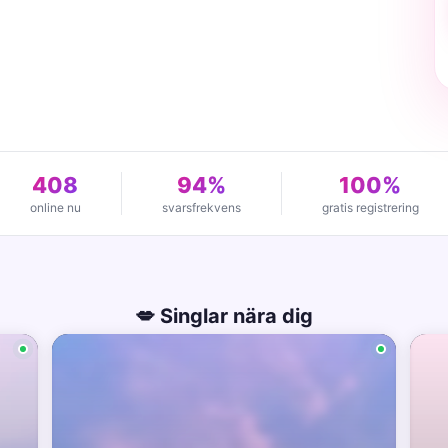
408
94%
100%
online nu
svarsfrekvens
gratis registrering
💋 Singlar nära dig