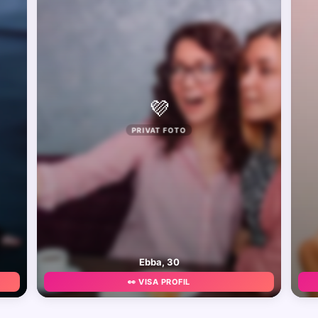
💜
PRIVAT FOTO
Ebba, 30
👀 VISA PROFIL