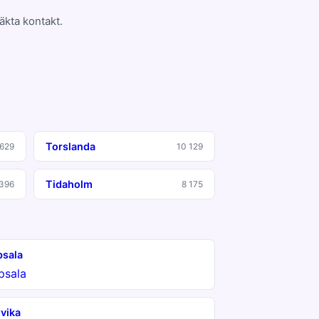
äkta kontakt.
Torslanda
 629
10 129
Tidaholm
 396
8 175
sala
psala
vika