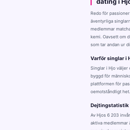
dating i H
Redo för passioner
äventyrliga singlar
medlemmar matchar d
kemi. Oavsett om du
som tar andan ur dig
Varför singlar i
Singlar i Hjo välje
byggd för människor
plattformen för pa
oemotståndligt het
Dejtingstatistik 
Av Hjos 6 203 invå
aktiva medlemmar ä