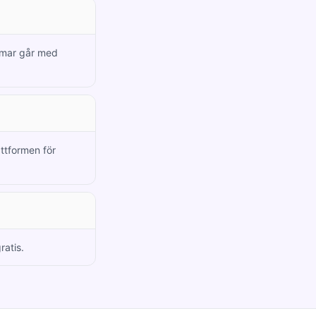
emmar går med
attformen för
ratis.