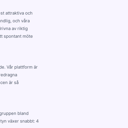
t attraktiva och
ndlig, och våra
ivna av riktig
ett spontant möte
de. Vår plattform är
öredragna
cen är så
sgruppen bland
tyn växer snabbt: 4