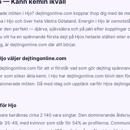
jo — Känn kemin ikväll
ade möten i Hjo? dejtingonline.com kopplar ihop dig med de mes
na i Hjo och över hela Västra Götaland. Energin i Hjo är oemotstå
en perfekt — djärva, självsäkra och på jakt efter kopplingar dr
 vill ha en spännande första dejt på Hjos hetaste ställen eller 
, är dejtingonline.com där allt börjar.
 Hjo väljer dejtingonline.com
r dejtingonline.com för att vi förstår vad som gör dejting spännan
 som söker äkta kemi. I Hjo har dejtingonline.com blivit den f
ssionerade möten. Gå med idag och upptäck varför Hjos dejtings
.
för Hjo
nare beräknas cirka 2 140 vara singlar. Den dominerande ålder
r 35-49, med kvinnor som står för 54% av profilerna. Communi