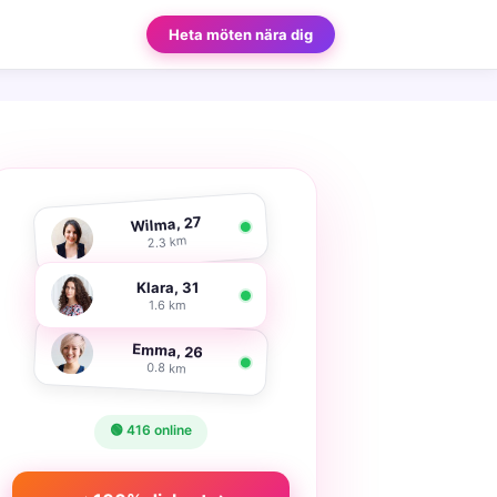
Heta möten nära dig
Wilma, 27
2.3 km
Klara, 31
1.6 km
Emma, 26
0.8 km
🟢 416 online