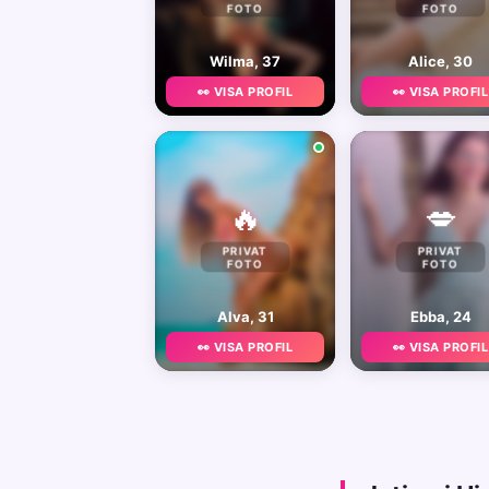
FOTO
FOTO
Wilma, 37
Alice, 30
👀 VISA PROFIL
👀 VISA PROFIL
🔥
💋
PRIVAT
PRIVAT
FOTO
FOTO
Alva, 31
Ebba, 24
👀 VISA PROFIL
👀 VISA PROFIL