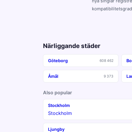
nya singlar registr
kompatibilitetsgrad
Närliggande städer
Göteborg
Bo
608 462
Åmål
La
9 373
Also popular
Stockholm
Stockholm
Ljungby