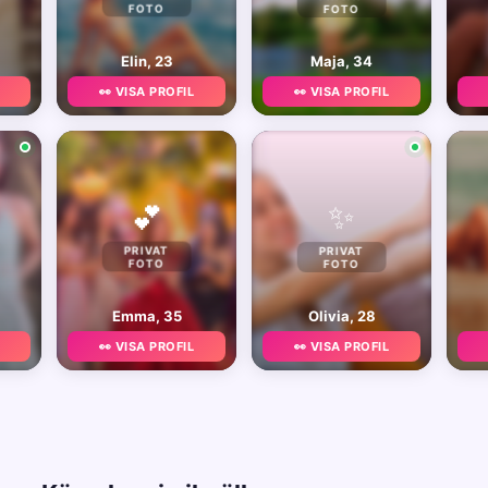
FOTO
FOTO
Elin, 23
Maja, 34
👀 VISA PROFIL
👀 VISA PROFIL
✨
💕
PRIVAT
PRIVAT
FOTO
FOTO
Emma, 35
Olivia, 28
👀 VISA PROFIL
👀 VISA PROFIL