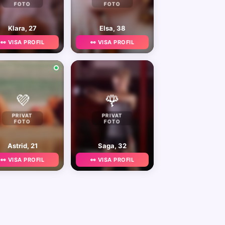
FOTO
FOTO
Klara, 27
Elsa, 38
👀 VISA PROFIL
👀 VISA PROFIL
💜
🌹
PRIVAT
PRIVAT
FOTO
FOTO
Astrid, 21
Saga, 32
👀 VISA PROFIL
👀 VISA PROFIL