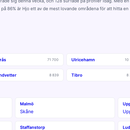
erade sig denna vecka, och 128 surfade på profiler idag. Med en
 på 86% är Hjo ett av de mest lovande områdena för att hitta en 
rås
Ulricehamn
71 700
10
ndvetter
Tibro
8 839
8
Malmö
Upp
Skåne
Up
Staffanstorp
Lud