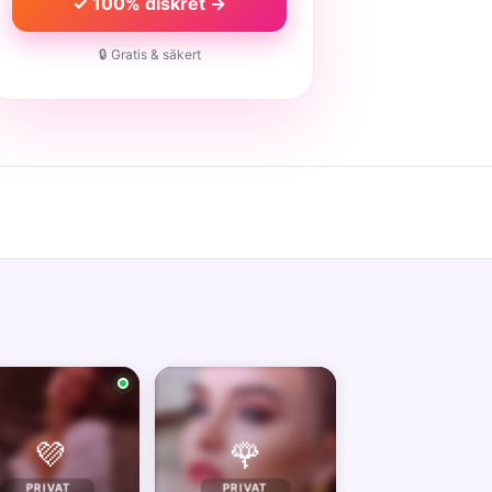
✓ 100% diskret →
🔒 Gratis & säkert
💜
🌹
PRIVAT
PRIVAT