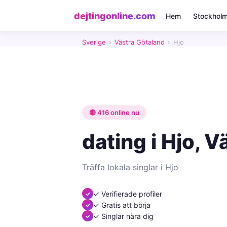
dejtingonline.com
Hem
Stockhol
Sverige
›
Västra Götaland
›
Hjo
🔴 416 online nu
dating i Hjo, 
Träffa lokala singlar i Hjo
✓ Verifierade profiler
✓ Gratis att börja
✓ Singlar nära dig