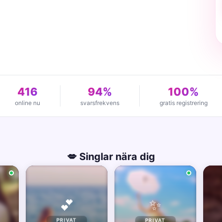
416
94%
100%
online nu
svarsfrekvens
gratis registrering
💋 Singlar nära dig
✨
💕
PRIVAT
PRIVAT