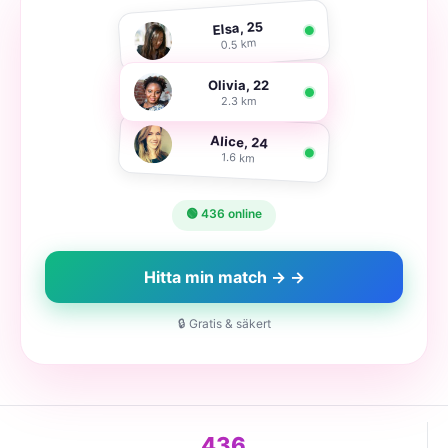
Elsa, 25
0.5 km
Olivia, 22
2.3 km
Alice, 24
1.6 km
🟢 436 online
Hitta min match → →
🔒 Gratis & säkert
436