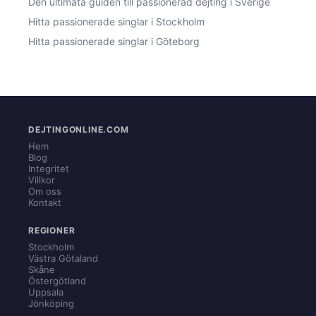
Den ultimata guiden till passionerad dejting i Sverige
Hitta passionerade singlar i Stockholm
Hitta passionerade singlar i Göteborg
DEJTINGONLINE.COM
Hem
Blog
Integritet
Villkor
Om oss
Kontakt
REGIONER
Stockholm
Västra Götaland
Skåne
Östergötland
Uppsala
Jönköping