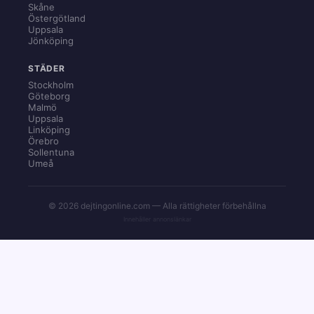
Skåne
Östergötland
Uppsala
Jönköping
STÄDER
Stockholm
Göteborg
Malmö
Uppsala
Linköping
Örebro
Sollentuna
Umeå
© 2026 dejtingonline.com — Alla rättigheter förbehållna
Innehåller annonslänkar