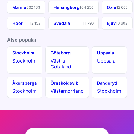
Malmö
Helsingborg
Oxie
362 133
104 250
12 665
Höör
Svedala
Bjuv
12 152
11 796
10 602
Also popular
Stockholm
Göteborg
Uppsala
Stockholm
Västra
Uppsala
Götaland
Åkersberga
Örnsköldsvik
Danderyd
Stockholm
Västernorrland
Stockholm