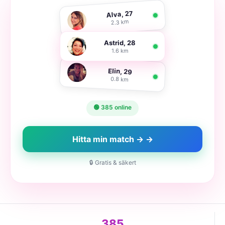
Alva, 27
2.3 km
Astrid, 28
1.6 km
Elin, 29
0.8 km
🟢 385 online
Hitta min match → →
🔒 Gratis & säkert
385