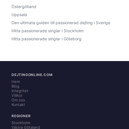
Östergötland
Uppsala
Den ultimata guiden till passionerad dejting i Sverige
Hitta passionerade singlar i Stockholm
Hitta passionerade singlar i Göteborg
DEJTINGONLINE.COM
Hem
Blog
Integritet
Villkor
Om oss
Kontakt
REGIONER
Stockholm
Västra Götaland