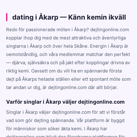
dating i Åkarp — Känn kemin ikväll
Redo för passionerade möten i Åkarp? dejtingonline.com
kopplar ihop dig med de mest attraktiva och äventyrliga
singlarna i Åkarp och över hela Skåne. Energin i Åkarp är
oemotståndlig, och våra medlemmar matchar den perfekt
— djärva, självsäkra och på jakt efter kopplingar drivna av
riktig kemi. Oavsett om du vill ha en spännande första
dejt på Åkarps hetaste ställen eller ett spontant möte som
tar andan ur dig, är dejtingonline.com där allt börjar.
Varför singlar i Åkarp väljer dejtingonline.com
Singlar i Åkarp väljer dejtingonline.com för att vi förstår
vad som gör dejting spännande. Vår plattform är byggd
för människor som söker äkta kemi. I Åkarp har
dejtingonline.com blivit den föredragna plattformen för