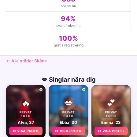
online nu
94%
svarsfrekvens
100%
gratis registrering
← Alla städer Skåne
💋 Singlar nära dig
🔥
💋
💕
PRIVAT
PRIVAT
PRIVAT
FOTO
FOTO
FOTO
Alva, 37
Ebba, 30
Emma, 23
👀 VISA PROFIL
👀 VISA PROFIL
👀 VISA PROFIL