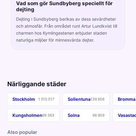
Vad som gör Sundbyberg speciellt för
dejting
Dejting i Sundbyberg berikas av dess sevärdheter
och atmosfär. Från området runt Artur Lundkvist till
charmen hos Kymlingestenen erbjuder staden
naturliga miljöer för minnesvärda dejter.
Närliggande städer
Stockholm
Sollentuna
Bromma
1 515 017
139 606
Kungsholmen
Solna
Vasasta
69 363
66 909
Also popular