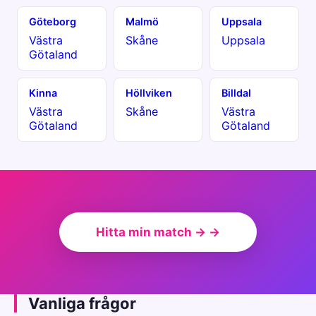
Göteborg
Malmö
Uppsala
Västra
Skåne
Uppsala
Götaland
Kinna
Höllviken
Billdal
Västra
Skåne
Västra
Götaland
Götaland
Hitta min match → →
Vanliga frågor