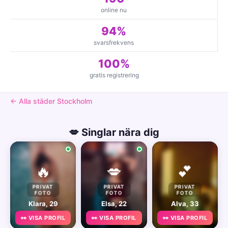
online nu
94%
svarsfrekvens
100%
gratis registrering
← Alla städer Stockholm
💋 Singlar nära dig
🔥
💋
💕
PRIVAT
PRIVAT
PRIVAT
FOTO
FOTO
FOTO
Klara, 29
Elsa, 22
Alva, 33
👀 VISA PROFIL
👀 VISA PROFIL
👀 VISA PROFIL