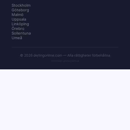
Stockholm
Göteborg
Malmö
Uppsala
Linköping
Örebro
Sollentuna
Umeå
© 2026 dejtingonline.com — Alla rättigheter förbehållna
Innehåller annonslänkar