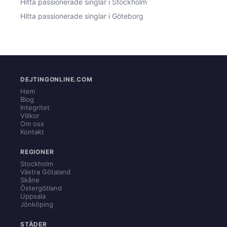
Hitta passionerade singlar i Stockholm
Hitta passionerade singlar i Göteborg
DEJTINGONLINE.COM
Hem
Blog
Integritet
Villkor
Om oss
Kontakt
REGIONER
Stockholm
Västra Götaland
Skåne
Östergötland
Uppsala
Jönköping
STÄDER