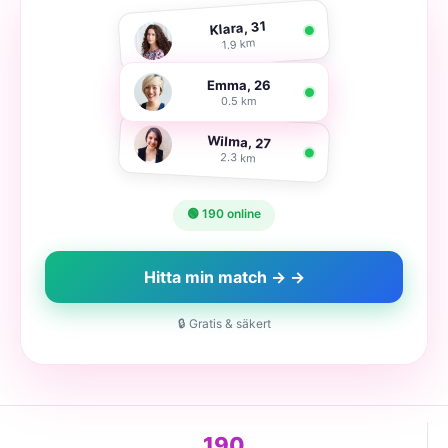
Klara, 31
1.9 km
Emma, 26
0.5 km
Wilma, 27
2.3 km
🟢 190 online
Hitta min match → →
🔒 Gratis & säkert
190