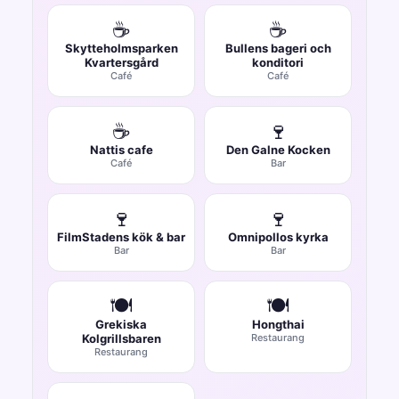
☕
☕
Skytteholmsparken
Bullens bageri och
Kvartersgård
konditori
Café
Café
☕
🍷
Nattis cafe
Den Galne Kocken
Café
Bar
🍷
🍷
FilmStadens kök & bar
Omnipollos kyrka
Bar
Bar
🍽️
🍽️
Grekiska
Hongthai
Kolgrillsbaren
Restaurang
Restaurang