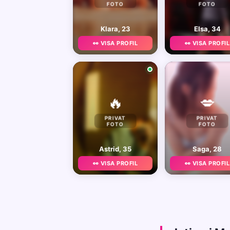
FOTO
FOTO
Klara, 23
Elsa, 34
👀 VISA PROFIL
👀 VISA PROFIL
🔥
💋
PRIVAT
PRIVAT
FOTO
FOTO
Astrid, 35
Saga, 28
👀 VISA PROFIL
👀 VISA PROFIL