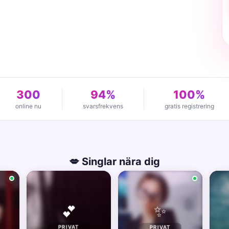
300
94%
100%
online nu
svarsfrekvens
gratis registrering
💋 Singlar nära dig
✨
💕
PRIVAT
PRIVAT