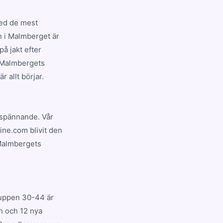
med de mest
n i Malmberget är
å jakt efter
å Malmbergets
 allt börjar.
g spännande. Vår
ine.com blivit den
 Malmbergets
ruppen 30-44 är
n och 12 nya