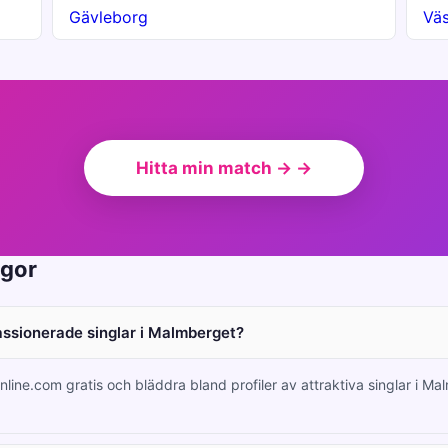
Gävleborg
Väs
Hitta min match → →
ågor
passionerade singlar i Malmberget?
nline.com gratis och bläddra bland profiler av attraktiva singlar i M