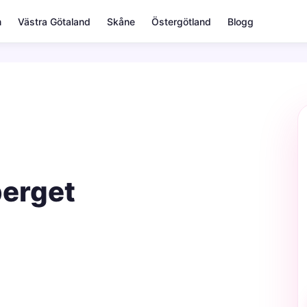
m
Västra Götaland
Skåne
Östergötland
Blogg
berget