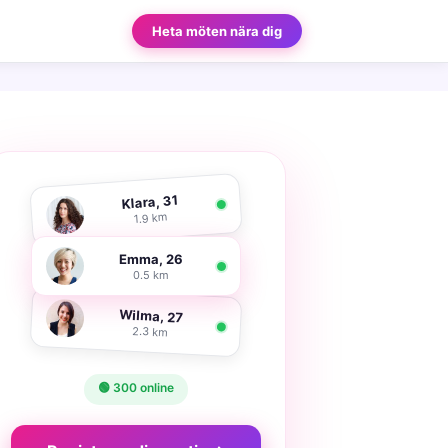
Heta möten nära dig
Klara, 31
1.9 km
Emma, 26
0.5 km
Wilma, 27
2.3 km
🟢 300 online