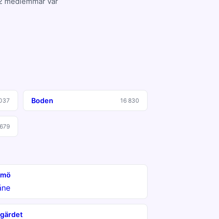
102 medlemmar var
Boden
037
16 830
 679
lmö
åne
gärdet