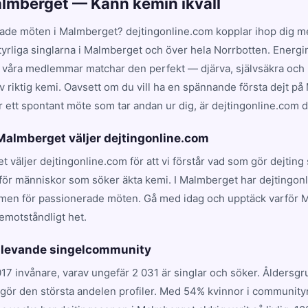
almberget — Känn kemin ikväll
ade möten i Malmberget? dejtingonline.com kopplar ihop dig 
tyrliga singlarna i Malmberget och över hela Norrbotten. Energi
 våra medlemmar matchar den perfekt — djärva, självsäkra och p
v riktig kemi. Oavsett om du vill ha en spännande första dejt p
r ett spontant möte som tar andan ur dig, är dejtingonline.com där
 Malmberget väljer dejtingonline.com
t väljer dejtingonline.com för att vi förstår vad som gör dejtin
 för människor som söker äkta kemi. I Malmberget har dejtingonl
rmen för passionerade möten. Gå med idag och upptäck varför
emotståndligt het.
 levande singelcommunity
17 invånare, varav ungefär 2 031 är singlar och söker. Åldersg
utgör den största andelen profiler. Med 54% kvinnor i community