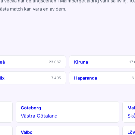
a vecka har dejtingscenen i Malmberget aldrig varit så livlig. 
nästa match kan vara en av dem.
teå
Kiruna
23 067
17 
lix
Haparanda
7 495
6
Göteborg
Ma
Västra Götaland
Sk
Valbo
Löv