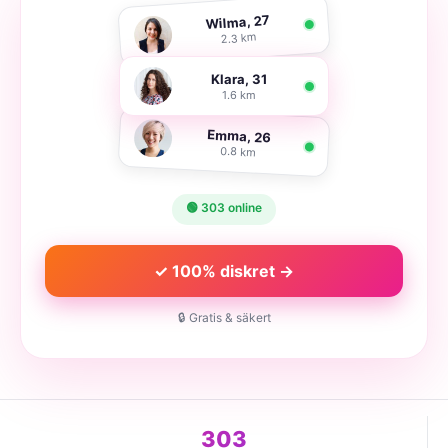
Wilma, 27
2.3 km
Klara, 31
1.6 km
Emma, 26
0.8 km
🟢 303 online
✓ 100% diskret →
🔒 Gratis & säkert
303