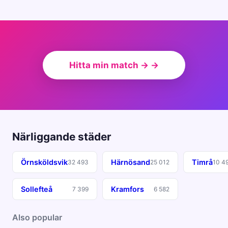
Hitta min match → →
Närliggande städer
Örnsköldsvik
Härnösand
Timrå
32 493
25 012
10 4
Sollefteå
Kramfors
7 399
6 582
Also popular