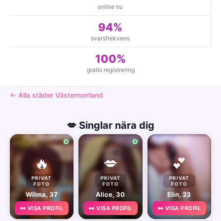
online nu
94%
svarsfrekvens
100%
gratis registrering
← Alla städer Västernorrland
💋 Singlar nära dig
🔥
💋
💕
PRIVAT
PRIVAT
PRIVAT
FOTO
FOTO
FOTO
Wilma, 37
Alice, 30
Elin, 23
👀 VISA PROFIL
👀 VISA PROFIL
👀 VISA PROFIL