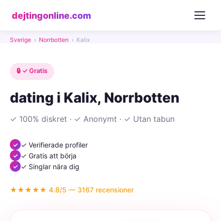
dejtingonline.com
Sverige
›
Norrbotten
›
Kalix
🔒 ✓ Gratis
dating i Kalix, Norrbotten
✓ 100% diskret · ✓ Anonymt · ✓ Utan tabun
✓ Verifierade profiler
✓ Gratis att börja
✓ Singlar nära dig
★★★★★ 4.8/5 — 3167 recensioner