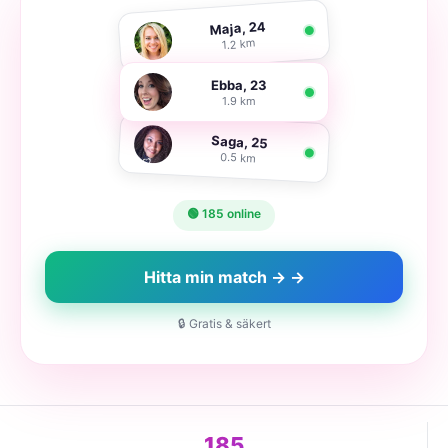
Maja, 24
1.2 km
Ebba, 23
1.9 km
Saga, 25
0.5 km
🟢 185 online
Hitta min match → →
🔒 Gratis & säkert
185