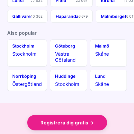
Luleå
Piteå
Kiruna
77 832
23 067
17 03
Gällivare
Haparanda
Malmberget
10 362
6 679
6 01
Also popular
Stockholm
Göteborg
Malmö
Stockholm
Västra
Skåne
Götaland
Norrköping
Huddinge
Lund
Östergötland
Stockholm
Skåne
Registrera dig gratis →