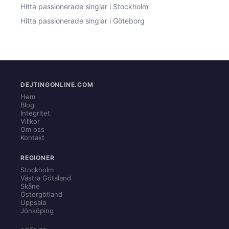
Hitta passionerade singlar i Stockholm
Hitta passionerade singlar i Göteborg
DEJTINGONLINE.COM
Hem
Blog
Integritet
Villkor
Om oss
Kontakt
REGIONER
Stockholm
Västra Götaland
Skåne
Östergötland
Uppsala
Jönköping