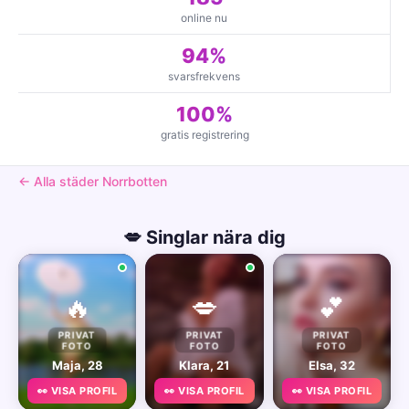
online nu
94%
svarsfrekvens
100%
gratis registrering
← Alla städer Norrbotten
💋 Singlar nära dig
🔥
💋
💕
PRIVAT
PRIVAT
PRIVAT
FOTO
FOTO
FOTO
Maja, 28
Klara, 21
Elsa, 32
👀 VISA PROFIL
👀 VISA PROFIL
👀 VISA PROFIL