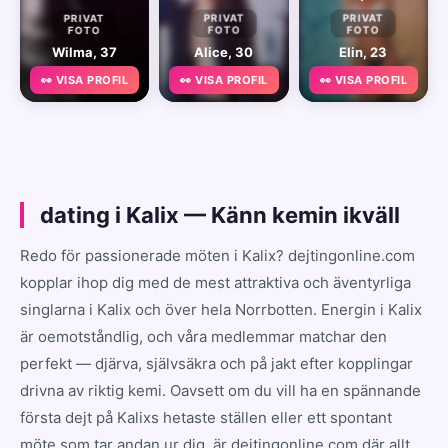
PRIVAT
PRIVAT
PRIVAT
FOTO
FOTO
FOTO
Wilma, 37
Alice, 30
Elin, 23
👀 VISA PROFIL
👀 VISA PROFIL
👀 VISA PROFIL
dating i Kalix — Känn kemin ikväll
Redo för passionerade möten i Kalix? dejtingonline.com
kopplar ihop dig med de mest attraktiva och äventyrliga
singlarna i Kalix och över hela Norrbotten. Energin i Kalix
är oemotståndlig, och våra medlemmar matchar den
perfekt — djärva, självsäkra och på jakt efter kopplingar
drivna av riktig kemi. Oavsett om du vill ha en spännande
första dejt på Kalixs hetaste ställen eller ett spontant
möte som tar andan ur dig, är dejtingonline.com där allt