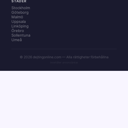
STÄDER
Stockholm
Göteborg
Malmö
Uppsala
Linköping
Örebro
Sollentuna
Umeå
© 2026 dejtingonline.com — Alla rättigheter förbehållna
Innehåller annonslänkar