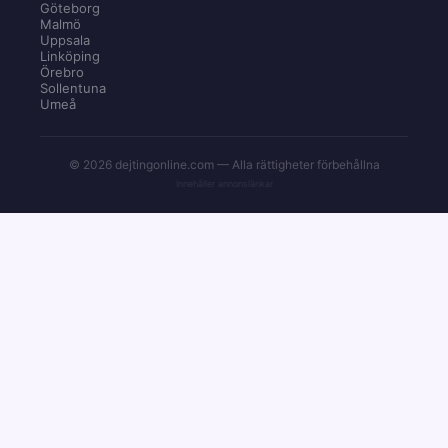
Göteborg
Malmö
Uppsala
Linköping
Örebro
Sollentuna
Umeå
© 2026 dejtingonline.com — Alla rättigheter förbehållna
Innehåller annonslänkar