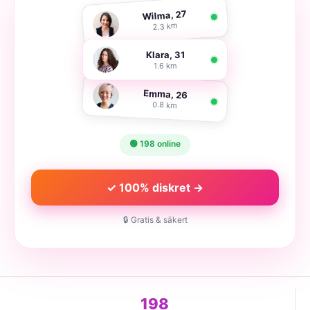
Wilma, 27
2.3 km
Klara, 31
1.6 km
Emma, 26
0.8 km
🟢 198 online
✓ 100% diskret →
🔒 Gratis & säkert
198