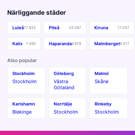
Närliggande städer
Luleå
Piteå
Kiruna
77 832
23 067
17 037
Kalix
Haparanda
Malmberget
7 495
6 679
6 017
Also popular
Stockholm
Göteborg
Malmö
Stockholm
Västra
Skåne
Götaland
Karlshamn
Norrtälje
Rinkeby
Blekinge
Stockholm
Stockholm