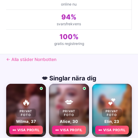
online nu
94%
svarsfrekvens
100%
gratis registrering
← Alla städer Norrbotten
💋 Singlar nära dig
🔥
💋
💕
PRIVAT
PRIVAT
PRIVAT
FOTO
FOTO
FOTO
Wilma, 37
Alice, 30
Elin, 23
👀 VISA PROFIL
👀 VISA PROFIL
👀 VISA PROFIL