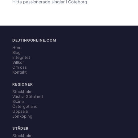
Hitta passionerade singlar i Göteborg
DEJTINGONLINE.COM
Hem
Blog
Integritet
Villkor
Om oss
Kontakt
REGIONER
Stockholm
Västra Götaland
Skåne
Östergötland
Uppsala
Jönköping
STÄDER
Stockholm