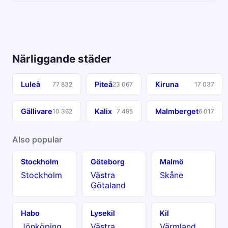
Närliggande städer
Luleå
Piteå
Kiruna
77 832
23 067
17 037
Gällivare
Kalix
Malmberget
10 362
7 495
6 017
Also popular
Stockholm
Göteborg
Malmö
Stockholm
Västra
Skåne
Götaland
Habo
Lysekil
Kil
Jönköping
Västra
Värmland