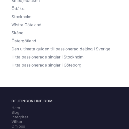
Smedjebacken
Ödåkra
Stockholm
Västra Götaland
Skåne
Östergötland
Den ultimata guiden till passionerad dejting i Sverige
Hitta passionerade singlar i Stockholm
Hitta passionerade singlar i Göteborg
DEJTINGONLINE.COM
Hem
Blog
Integritet
Villkor
Om oss