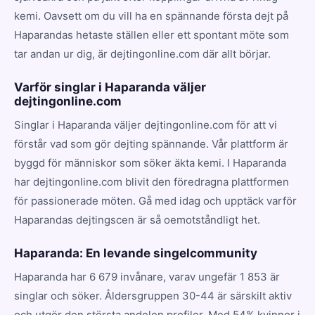
kemi. Oavsett om du vill ha en spännande första dejt på
Haparandas hetaste ställen eller ett spontant möte som
tar andan ur dig, är dejtingonline.com där allt börjar.
Varför singlar i Haparanda väljer
dejtingonline.com
Singlar i Haparanda väljer dejtingonline.com för att vi
förstår vad som gör dejting spännande. Vår plattform är
byggd för människor som söker äkta kemi. I Haparanda
har dejtingonline.com blivit den föredragna plattformen
för passionerade möten. Gå med idag och upptäck varför
Haparandas dejtingscen är så oemotståndligt het.
Haparanda: En levande singelcommunity
Haparanda har 6 679 invånare, varav ungefär 1 853 är
singlar och söker. Åldersgruppen 30-44 är särskilt aktiv
och utgör den största andelen profiler. Med 54% kvinnor i