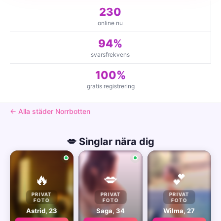
230
online nu
94%
svarsfrekvens
100%
gratis registrering
← Alla städer Norrbotten
💋 Singlar nära dig
🔥
💋
💕
PRIVAT
PRIVAT
PRIVAT
FOTO
FOTO
FOTO
Astrid, 23
Saga, 34
Wilma, 27