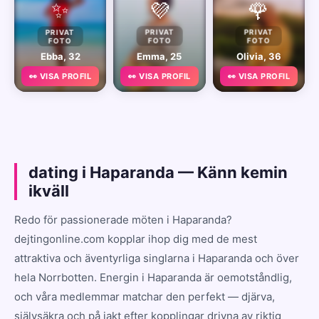
✨
💜
🌹
PRIVAT
PRIVAT
PRIVAT
FOTO
FOTO
FOTO
Ebba, 32
Emma, 25
Olivia, 36
👀 VISA PROFIL
👀 VISA PROFIL
👀 VISA PROFIL
dating i Haparanda — Känn kemin
ikväll
Redo för passionerade möten i Haparanda?
dejtingonline.com kopplar ihop dig med de mest
attraktiva och äventyrliga singlarna i Haparanda och över
hela Norrbotten. Energin i Haparanda är oemotståndlig,
och våra medlemmar matchar den perfekt — djärva,
självsäkra och på jakt efter kopplingar drivna av riktig