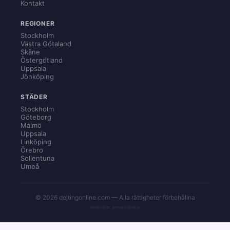
Kontakt
REGIONER
Stockholm
Västra Götaland
Skåne
Östergötland
Uppsala
Jönköping
STÄDER
Stockholm
Göteborg
Malmö
Uppsala
Linköping
Örebro
Sollentuna
Umeå
© 2026 dejtingonline.com — Alla rättigheter förbehållna
Innehåller annonslänkar