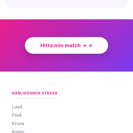
Hitta min match → →
NÄRLIGGANDE STÄDER
Luleå
Piteå
Kiruna
Boden