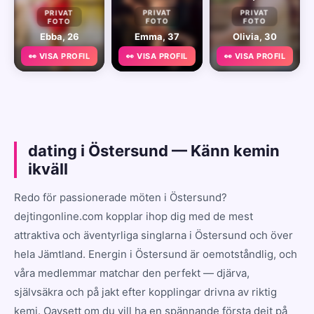
PRIVAT
PRIVAT
PRIVAT
FOTO
FOTO
FOTO
Ebba, 26
Emma, 37
Olivia, 30
👀 VISA PROFIL
👀 VISA PROFIL
👀 VISA PROFIL
dating i Östersund — Känn kemin
ikväll
Redo för passionerade möten i Östersund?
dejtingonline.com kopplar ihop dig med de mest
attraktiva och äventyrliga singlarna i Östersund och över
hela Jämtland. Energin i Östersund är oemotståndlig, och
våra medlemmar matchar den perfekt — djärva,
självsäkra och på jakt efter kopplingar drivna av riktig
kemi. Oavsett om du vill ha en spännande första dejt på