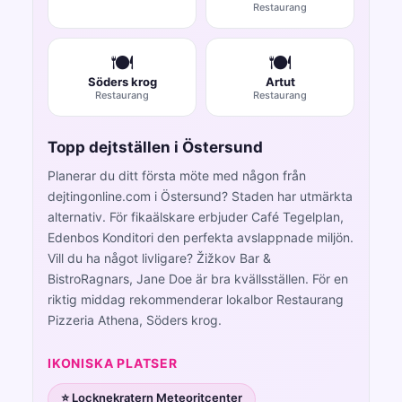
Restaurang
🍽️
🍽️
Söders krog
Artut
Restaurang
Restaurang
Topp dejtställen i Östersund
Planerar du ditt första möte med någon från
dejtingonline.com i Östersund? Staden har utmärkta
alternativ. För fikaälskare erbjuder Café Tegelplan,
Edenbos Konditori den perfekta avslappnade miljön.
Vill du ha något livligare? Žižkov Bar &
BistroRagnars, Jane Doe är bra kvällsställen. För en
riktig middag rekommenderar lokalbor Restaurang
Pizzeria Athena, Söders krog.
IKONISKA PLATSER
⭐ Locknekratern Meteoritcenter