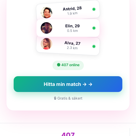
Astrid, 28
1.9 km
Elin, 29
0.5 km
Alva, 27
2.3 km
🟢 407 online
Hitta min match → →
🔒 Gratis & säkert
407