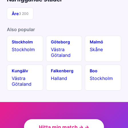
Åre
3 200
Also popular
Stockholm
Göteborg
Malmö
Stockholm
Västra
Skåne
Götaland
Kungälv
Falkenberg
Boo
Västra
Halland
Stockholm
Götaland
Hitta min match → →