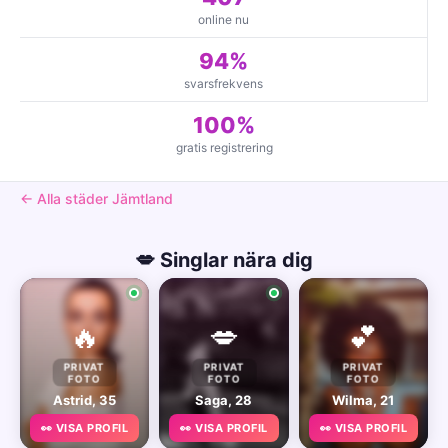
online nu
94%
svarsfrekvens
100%
gratis registrering
← Alla städer Jämtland
💋 Singlar nära dig
🔥
💋
💕
PRIVAT
PRIVAT
PRIVAT
FOTO
FOTO
FOTO
Astrid, 35
Saga, 28
Wilma, 21
👀 VISA PROFIL
👀 VISA PROFIL
👀 VISA PROFIL