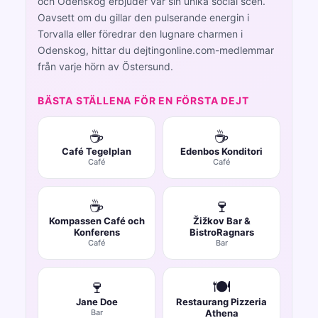
och Odenskog erbjuder var sin unika social scen.
Oavsett om du gillar den pulserande energin i
Torvalla eller föredrar den lugnare charmen i
Odenskog, hittar du dejtingonline.com-medlemmar
från varje hörn av Östersund.
BÄSTA STÄLLENA FÖR EN FÖRSTA DEJT
☕
☕
Café Tegelplan
Edenbos Konditori
Café
Café
☕
🍷
Kompassen Café och
Žižkov Bar &
Konferens
BistroRagnars
Café
Bar
🍷
🍽️
Jane Doe
Restaurang Pizzeria
Bar
Athena