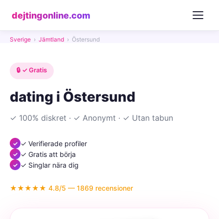
dejtingonline.com
Sverige
›
Jämtland
›
Östersund
🔒 ✓ Gratis
dating i Östersund
✓ 100% diskret · ✓ Anonymt · ✓ Utan tabun
✓ Verifierade profiler
✓ Gratis att börja
✓ Singlar nära dig
★★★★★ 4.8/5 — 1869 recensioner